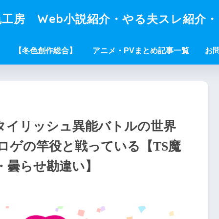
工房 Web小説紹介・やる夫スレ紹介
【冬色創作総合】
アニメ・PVまとめ記事一覧
お
スタイリッシュ異能バトルの世界
ロゲの竿役と戦っている【TS魔
・曇らせ勘違い】