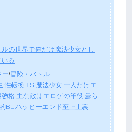
トルの世界で俺だけ魔法少女とし
ている
ジー
/
冒険・バトル
生
性転換
TS
魔法少女
一人だけエ
最強格
主な敵はエロゲの竿役
曇ら
的BL
ハッピーエンド至上主義