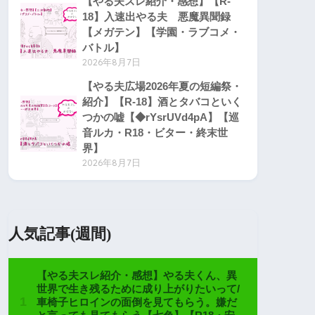
【やる夫スレ紹介・感想】【R-
18】入速出やる夫 悪魔異聞録
【メガテン】【学園・ラブコメ・
バトル】
2026年8月7日
【やる夫広場2026年夏の短編祭・
紹介】【R-18】酒とタバコといく
つかの嘘【◆rYsrUVd4pA】【巡
音ルカ・R18・ビター・終末世
界】
2026年8月7日
人気記事(週間)