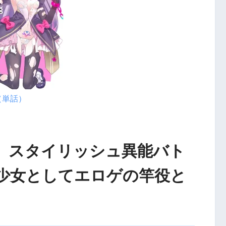
（単話）
想】スタイリッシュ異能バト
少女としてエロゲの竿役と