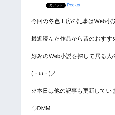
Pocket
今回の冬色工房の記事はWeb小
最近読んだ作品から昔のおすす
好みのWeb小説を探して居る
(・ω・)ノ
※本日は他の記事も更新していま
◇DMM