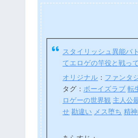
スタイリッシュ異能バ
てエロゲの竿役と戦っ
オリジナル
：
ファンタ
タグ：
ボーイズラブ
転
ロゲーの世界観
主人公
せ
勘違い
メス堕ち
精神