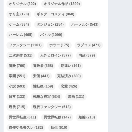
オリジナル
(302)
オリジナル作品
(1399)
オリ主
(128)
ギャグ・コメディ
(868)
ゲーム
(384)
ダンジョン
(254)
ハーメルン
(543)
ハーレム
(465)
バトル
(1099)
ファンタジー
(1101)
ホラー
(175)
ラブコメ
(471)
二次創作
(531)
人外ヒロイン
(577)
内政
(379)
冒険
(760)
冒険者
(358)
勘違い
(161)
学園
(551)
安価
(443)
完結済み
(380)
小説
(693)
性転換
(159)
恋愛
(426)
日常
(133)
残酷な描写
(534)
漫画
(131)
現代
(715)
現代ファンタジー
(513)
異世界転生
(611)
異世界転移
(147)
短編
(213)
自作やる夫スレ
(182)
転生
(610)