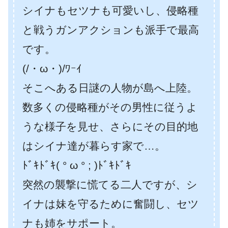
シイナもセツナも可愛いし、侵略種
と戦うガンアクションも派手で最高
です。
(/・ω・)/ﾜｰｲ
そこへある日謎の人物が島へ上陸。
数多くの侵略種がその男性に従うよ
うな様子を見せ、さらにその目的地
はシイナ達が暮らす家で…。
ﾄﾞｷﾄﾞｷ( ° ω ° ; )ﾄﾞｷﾄﾞｷ
突然の襲撃に慌てる二人ですが、シ
イナは妹を守るために奮闘し、セツ
ナも姉をサポート。