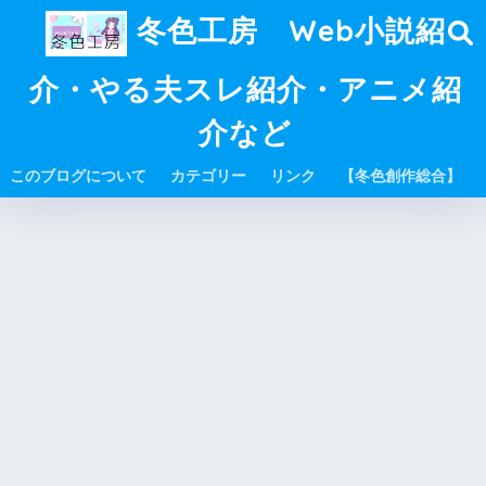
冬色工房 Web小説紹
介・やる夫スレ紹介・アニメ紹
介など
このブログについて
カテゴリー
リンク
【冬色創作総合】