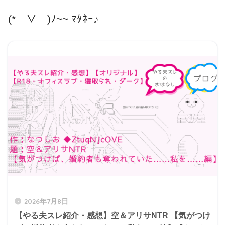
(*￣▽￣)ﾉ~~ ﾏﾀﾈｰ♪
2026年7月8日
【やる夫スレ紹介・感想】空＆アリサNTR 【気がつけ