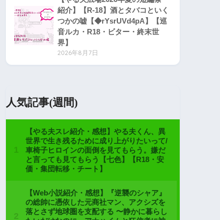
紹介】【R-18】酒とタバコといく
つかの嘘【◆rYsrUVd4pA】【巡
音ルカ・R18・ビター・終末世
界】
2026年8月7日
人気記事(週間)