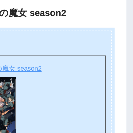
女 season2
女 season2