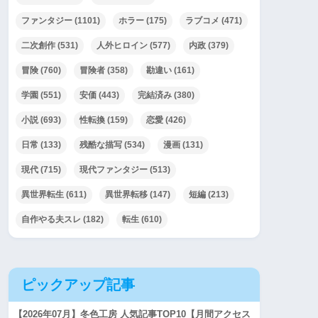
ファンタジー
(1101)
ホラー
(175)
ラブコメ
(471)
二次創作
(531)
人外ヒロイン
(577)
内政
(379)
冒険
(760)
冒険者
(358)
勘違い
(161)
学園
(551)
安価
(443)
完結済み
(380)
小説
(693)
性転換
(159)
恋愛
(426)
日常
(133)
残酷な描写
(534)
漫画
(131)
現代
(715)
現代ファンタジー
(513)
異世界転生
(611)
異世界転移
(147)
短編
(213)
自作やる夫スレ
(182)
転生
(610)
ピックアップ記事
【2026年07月】冬色工房 人気記事TOP10【月間アクセス