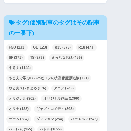
タグ(個別記事のタグはその記事
の一番下)
FGO
(131)
GL
(123)
R15
(373)
R18
(473)
SF
(371)
TS
(273)
えっちなお話
(459)
やる夫
(1148)
やる夫で学ぶFGOバビロンの大富豪魔獣戦線
(121)
やる夫スレまとめ
(176)
アニメ
(243)
オリジナル
(302)
オリジナル作品
(1399)
オリ主
(128)
ギャグ・コメディ
(868)
ゲーム
(384)
ダンジョン
(254)
ハーメルン
(543)
ハーレム
(465)
バトル
(1099)