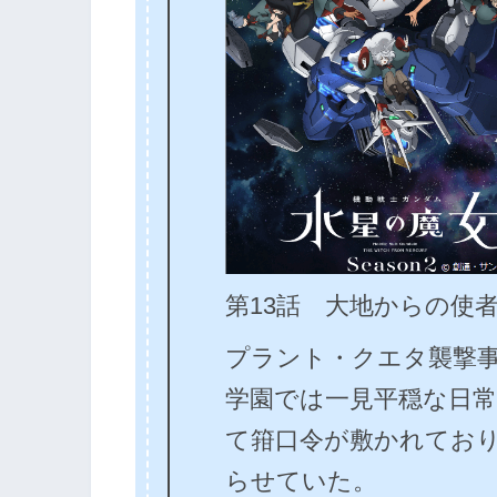
第13話 大地からの使
プラント・クエタ襲撃
学園では一見平穏な日
て箝口令が敷かれてお
らせていた。