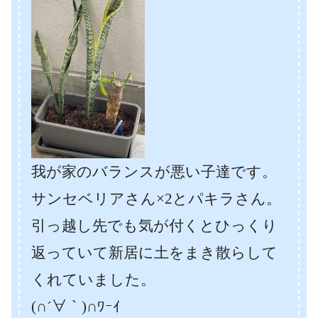
我が家のバランスが悪い子達です。
サンセベリアさん×2とパキラさん。
引っ越し先でも気が付くとひっくり
返っていて新居に土をまき散らして
くれていました。
(∩´∀｀)∩ﾜｰｲ