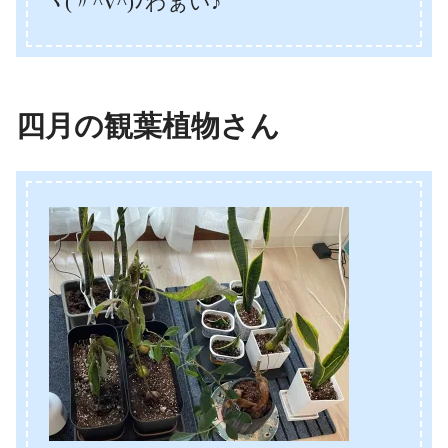
ヾ(〃^∇^)ﾉわぁい♪
四月の観葉植物さん