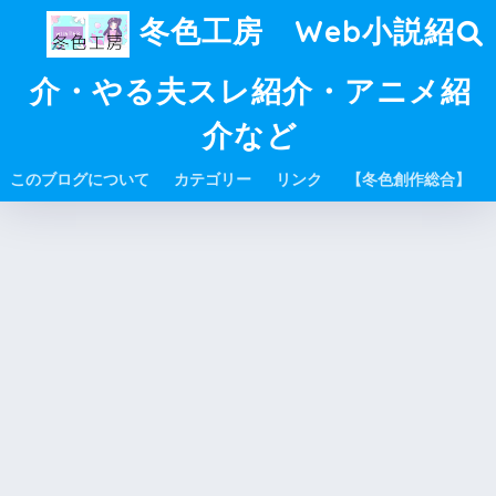
冬色工房 Web小説紹
介・やる夫スレ紹介・アニメ紹
介など
このブログについて
カテゴリー
リンク
【冬色創作総合】