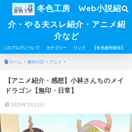
冬色工房 Web小説紹
介・やる夫スレ紹介・アニメ紹
介など
このブログについて
カテゴリー
リンク
【冬色創作総合】
ホーム
趣味の話
アニメ
【アニメ紹介・感想】小林さんちのメイ
ドラゴン【無印・日常】
2025年1月11日