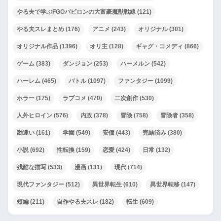
やる夫で学ぶFGOバビロンの大富豪魔獣戦線
(121)
やる夫スレまとめ
(176)
アニメ
(243)
オリジナル
(301)
オリジナル作品
(1396)
オリ主
(128)
ギャグ・コメディ
(866)
ゲーム
(383)
ダンジョン
(253)
ハーメルン
(542)
ハーレム
(465)
バトル
(1097)
ファンタジー
(1099)
ホラー
(175)
ラブコメ
(470)
二次創作
(530)
人外ヒロイン
(576)
内政
(378)
冒険
(758)
冒険者
(358)
勘違い
(161)
学園
(549)
安価
(443)
完結済み
(380)
小説
(692)
性転換
(159)
恋愛
(424)
日常
(132)
残酷な描写
(533)
漫画
(131)
現代
(714)
現代ファンタジー
(512)
異世界転生
(610)
異世界転移
(147)
短編
(211)
自作やる夫スレ
(182)
転生
(609)