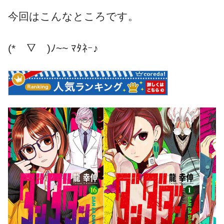
今回はこんなところです。
(*￣▽￣)ﾉ~~ ﾏﾀﾈｰ♪