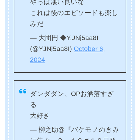
やっぱ凄い良いな
これは後のエピソードも楽し
みだ
— 大団円 ◆Y.JNj5aa8I
(@YJNj5aa8I)
October 6,
2024
ダンダダン、OPお洒落すぎ
る
大好き
— 柳之助@『バケモノのきみ