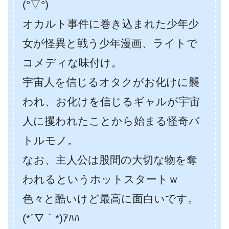
(°▽°)
オカルト事件に巻き込まれた少年少
女が怪異と戦う少年漫画、ライトで
コメディな味付け。
宇宙人を信じるオタクがお化けに襲
われ、お化けを信じるギャルが宇宙
人に攫われたことから始まる怪奇バ
トルモノ。
なお、主人公は股間の大切な物を奪
われるというホットスタートｗ
色々と酷いけど最高に面白いです。
(*´∇｀*)ｱﾊﾊ