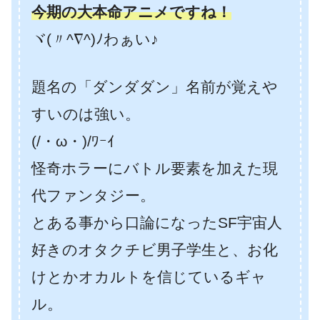
今期の大本命アニメですね！
ヾ(〃^∇^)ﾉわぁい♪
題名の「ダンダダン」名前が覚えや
すいのは強い。
(/・ω・)/ﾜｰｲ
怪奇ホラーにバトル要素を加えた現
代ファンタジー。
とある事から口論になったSF宇宙人
好きのオタクチビ男子学生と、お化
けとかオカルトを信じているギャ
ル。