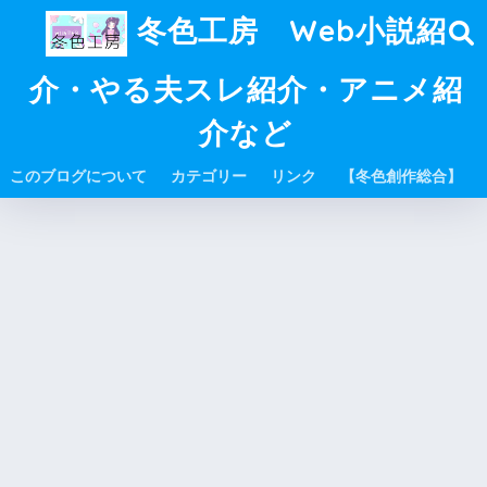
冬色工房 Web小説紹
介・やる夫スレ紹介・アニメ紹
介など
このブログについて
カテゴリー
リンク
【冬色創作総合】