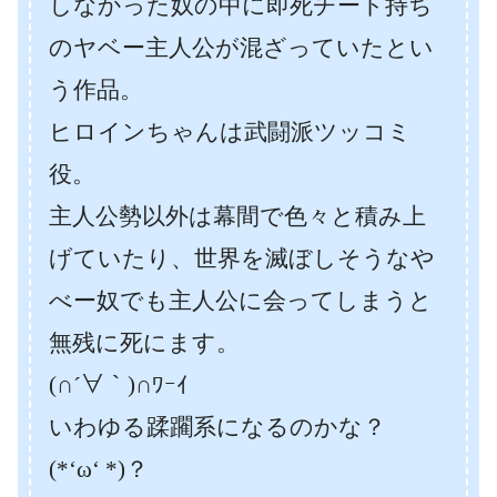
しなかった奴の中に即死チート持ち
のヤベー主人公が混ざっていたとい
う作品。
ヒロインちゃんは武闘派ツッコミ
役。
主人公勢以外は幕間で色々と積み上
げていたり、世界を滅ぼしそうなや
べー奴でも主人公に会ってしまうと
無残に死にます。
(∩´∀｀)∩ﾜｰｲ
いわゆる蹂躙系になるのかな？
(*‘ω‘ *)？