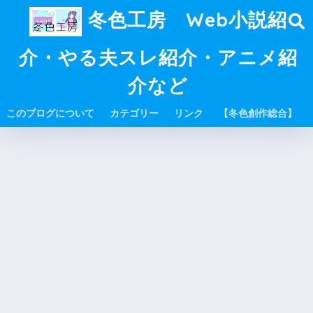
冬色工房 Web小説紹
介・やる夫スレ紹介・アニメ紹
介など
このブログについて
カテゴリー
リンク
【冬色創作総合】