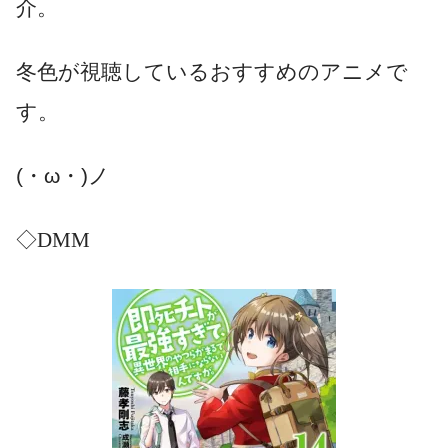
介。
冬色が視聴しているおすすめのアニメで
す。
(・ω・)ノ
◇DMM