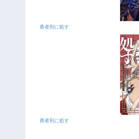
勇者刑に処す
勇者刑に処す