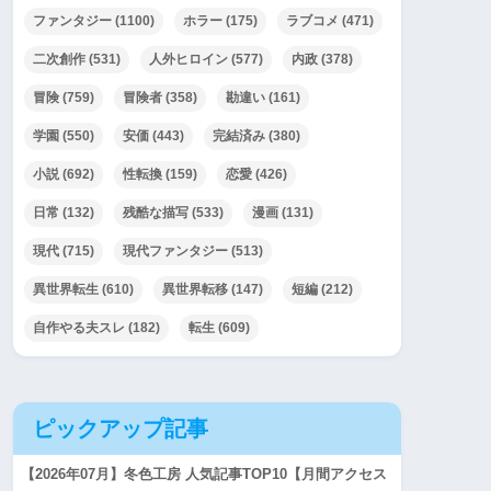
ファンタジー
(1100)
ホラー
(175)
ラブコメ
(471)
二次創作
(531)
人外ヒロイン
(577)
内政
(378)
冒険
(759)
冒険者
(358)
勘違い
(161)
学園
(550)
安価
(443)
完結済み
(380)
小説
(692)
性転換
(159)
恋愛
(426)
日常
(132)
残酷な描写
(533)
漫画
(131)
現代
(715)
現代ファンタジー
(513)
異世界転生
(610)
異世界転移
(147)
短編
(212)
自作やる夫スレ
(182)
転生
(609)
ピックアップ記事
【2026年07月】冬色工房 人気記事TOP10【月間アクセス