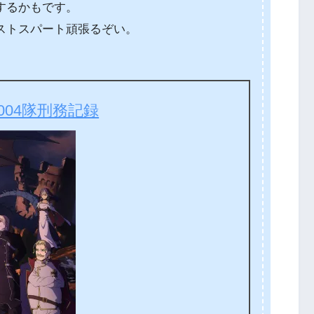
するかもです。
ストスパート頑張るぞい。
004隊刑務記録