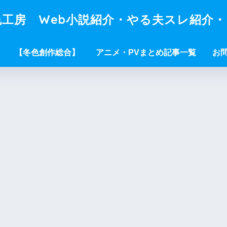
工房 Web小説紹介・やる夫スレ紹介
【冬色創作総合】
アニメ・PVまとめ記事一覧
お