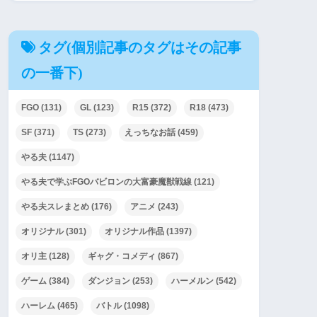
タグ(個別記事のタグはその記事
の一番下)
FGO
(131)
GL
(123)
R15
(372)
R18
(473)
SF
(371)
TS
(273)
えっちなお話
(459)
やる夫
(1147)
やる夫で学ぶFGOバビロンの大富豪魔獣戦線
(121)
やる夫スレまとめ
(176)
アニメ
(243)
オリジナル
(301)
オリジナル作品
(1397)
オリ主
(128)
ギャグ・コメディ
(867)
ゲーム
(384)
ダンジョン
(253)
ハーメルン
(542)
ハーレム
(465)
バトル
(1098)