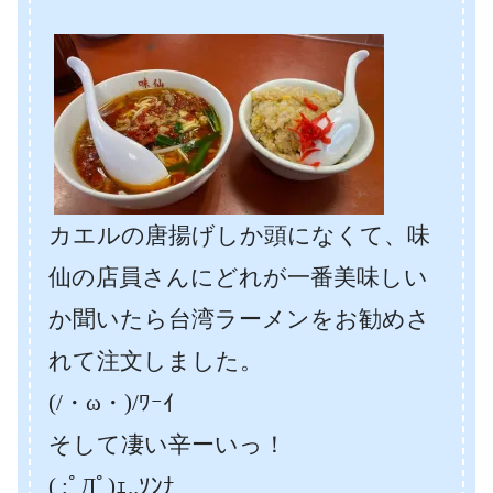
カエルの唐揚げしか頭になくて、味
仙の店員さんにどれが一番美味しい
か聞いたら台湾ラーメンをお勧めさ
れて注文しました。
(/・ω・)/ﾜｰｲ
そして凄い辛ーいっ！
( ;ﾟДﾟ)ｪ..ｿﾝﾅ