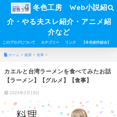
冬色工房 Web小説紹
介・やる夫スレ紹介・アニメ紹
介など
このブログについて
カテゴリー
リンク
【冬色創作総合】
ホーム
健康
食事
カエルと台湾ラーメンを食べてみたお話
【ラーメン】【グルメ】【食事】
2023年2月19日