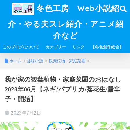
冬色工房 Web小説紹
介・やる夫スレ紹介・アニメ紹
介など
このブログについて
カテゴリー
リンク
【冬色創作総合】
ホーム
趣味の話
観葉植物・家庭菜園
我が家の観葉植物・家庭菜園のおはなし
2023年06月【ネギ/パプリカ/落花生/唐辛
子・開始】
2023年7月2日