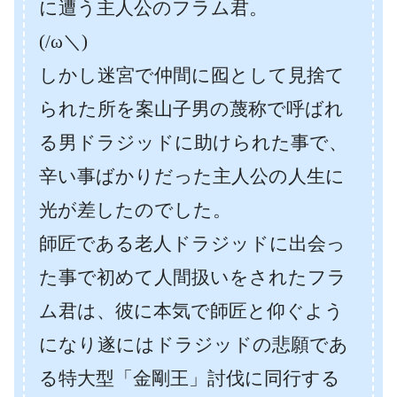
に遭う主人公のフラム君。
(/ω＼)
しかし迷宮で仲間に囮として見捨て
られた所を案山子男の蔑称で呼ばれ
る男ドラジッドに助けられた事で、
辛い事ばかりだった主人公の人生に
光が差したのでした。
師匠である老人ドラジッドに出会っ
た事で初めて人間扱いをされたフラ
ム君は、彼に本気で師匠と仰ぐよう
になり遂にはドラジッドの悲願であ
る特大型「金剛王」討伐に同行する