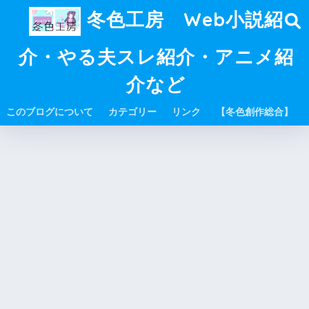
冬色工房 Web小説紹
介・やる夫スレ紹介・アニメ紹
介など
このブログについて
カテゴリー
リンク
【冬色創作総合】