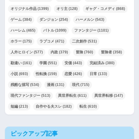
オリジナル作品
(1399)
オリ主
(128)
ギャグ・コメディ
(868)
ゲーム
(384)
ダンジョン
(254)
ハーメルン
(543)
ハーレム
(465)
バトル
(1099)
ファンタジー
(1101)
ホラー
(175)
ラブコメ
(471)
二次創作
(531)
人外ヒロイン
(577)
内政
(379)
冒険
(760)
冒険者
(358)
勘違い
(161)
学園
(551)
安価
(443)
完結済み
(380)
小説
(693)
性転換
(159)
恋愛
(426)
日常
(133)
残酷な描写
(534)
漫画
(131)
現代
(715)
現代ファンタジー
(513)
異世界転生
(611)
異世界転移
(147)
短編
(213)
自作やる夫スレ
(182)
転生
(610)
ピックアップ記事