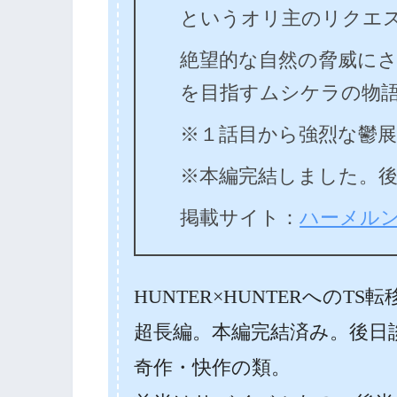
というオリ主のリクエ
絶望的な自然の脅威に
を目指すムシケラの物
※１話目から強烈な鬱
※本編完結しました。
掲載サイト：
ハーメル
HUNTER×HUNTERへのTS
超長編。本編完結済み。後日
奇作・快作の類。