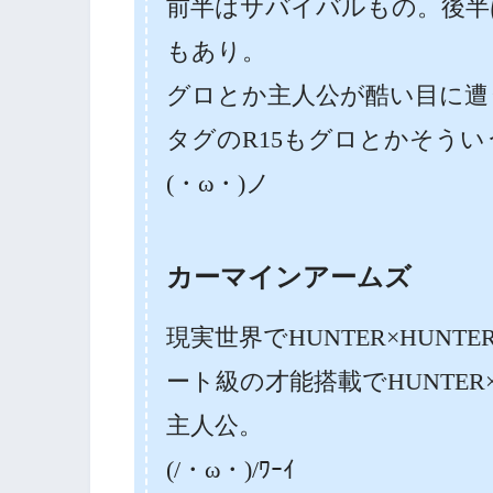
前半はサバイバルもの。後半
もあり。
グロとか主人公が酷い目に遭
タグのR15もグロとかそう
(・ω・)ノ
カーマインアームズ
現実世界でHUNTER×HUN
ート級の才能搭載でHUNTER
主人公。
(/・ω・)/ﾜｰｲ