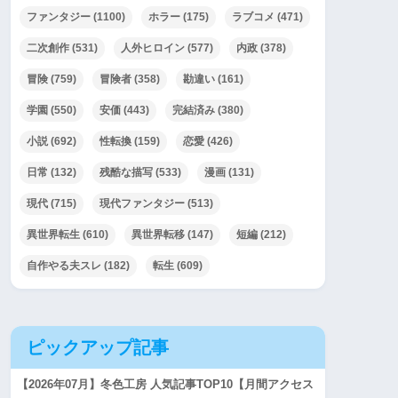
ファンタジー
(1100)
ホラー
(175)
ラブコメ
(471)
二次創作
(531)
人外ヒロイン
(577)
内政
(378)
冒険
(759)
冒険者
(358)
勘違い
(161)
学園
(550)
安価
(443)
完結済み
(380)
小説
(692)
性転換
(159)
恋愛
(426)
日常
(132)
残酷な描写
(533)
漫画
(131)
現代
(715)
現代ファンタジー
(513)
異世界転生
(610)
異世界転移
(147)
短編
(212)
自作やる夫スレ
(182)
転生
(609)
ピックアップ記事
【2026年07月】冬色工房 人気記事TOP10【月間アクセス