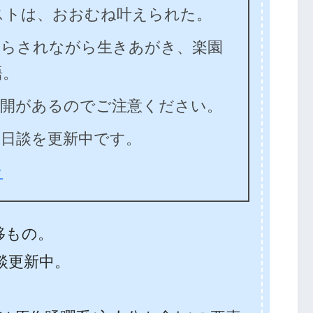
ストは、おおむね叶えられた。
さらされながら生きあがき、楽園
語。
展開があるのでご注意ください。
後日談を更新中です。
ン
転移もの。
談更新中。