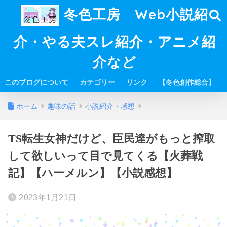
冬色工房 Web小説紹
介・やる夫スレ紹介・アニメ紹
介など
このブログについて
カテゴリー
リンク
【冬色創作総合】
ホーム
趣味の話
小説紹介・感想
TS転生女神だけど、臣民達がもっと搾取
して欲しいって目で見てくる【火葬戦
記】【ハーメルン】【小説感想】
2023年1月21日