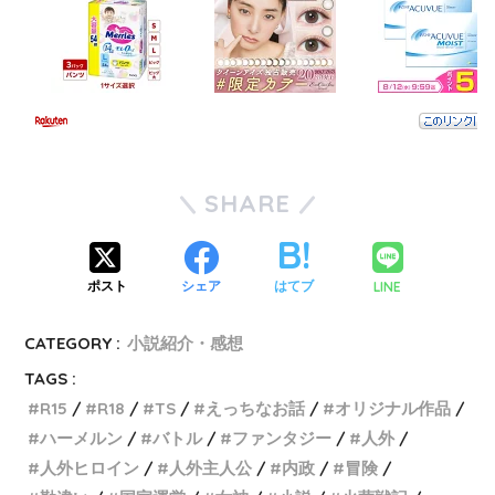
SHARE
LINE
ポスト
シェア
はてブ
CATEGORY :
小説紹介・感想
TAGS :
R15
R18
TS
えっちなお話
オリジナル作品
ハーメルン
バトル
ファンタジー
人外
人外ヒロイン
人外主人公
内政
冒険