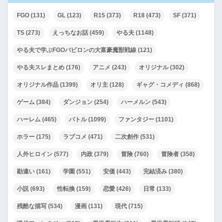
FGO
(131)
GL
(123)
R15
(373)
R18
(473)
SF
(371)
TS
(273)
えっちなお話
(459)
やる夫
(1148)
やる夫で学ぶFGOバビロンの大富豪魔獣戦線
(121)
やる夫スレまとめ
(176)
アニメ
(243)
オリジナル
(302)
オリジナル作品
(1399)
オリ主
(128)
ギャグ・コメディ
(868)
ゲーム
(384)
ダンジョン
(254)
ハーメルン
(543)
ハーレム
(465)
バトル
(1099)
ファンタジー
(1101)
ホラー
(175)
ラブコメ
(471)
二次創作
(531)
人外ヒロイン
(577)
内政
(379)
冒険
(760)
冒険者
(358)
勘違い
(161)
学園
(551)
安価
(443)
完結済み
(380)
小説
(693)
性転換
(159)
恋愛
(426)
日常
(133)
残酷な描写
(534)
漫画
(131)
現代
(715)