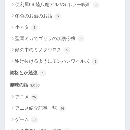
便利屋68 陸八魔アル VS ホラー映画
3
冬色のお酒のお話
5
小ネタ
5
聖園ミカでゴリラの加護令嬢
2
頭の中のミノタウロス
5
駆け抜けるようにモンハンワイルズ
13
資格とか勉強
1
趣味の話
2,003
アニメ
216
アニメ紹介記事一覧
14
ゲーム
24