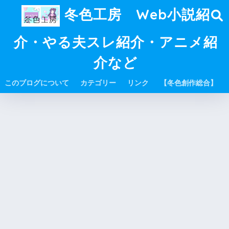
冬色工房 Web小説紹
介・やる夫スレ紹介・アニメ紹
介など
このブログについて
カテゴリー
リンク
【冬色創作総合】