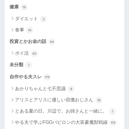
健康
19
ダイエット
2
食事
14
投資とかお金の話
44
ポイ活
40
未分類
1
自作やる夫スレ
179
あかりちゃんと七不思議
8
アリスとアリスに優しい宿儺おじさん
18
とある夏の日。川辺で。お姉さんと一緒に。
1
やる夫で学ぶFGOバビロンの大富豪魔獣戦線
119