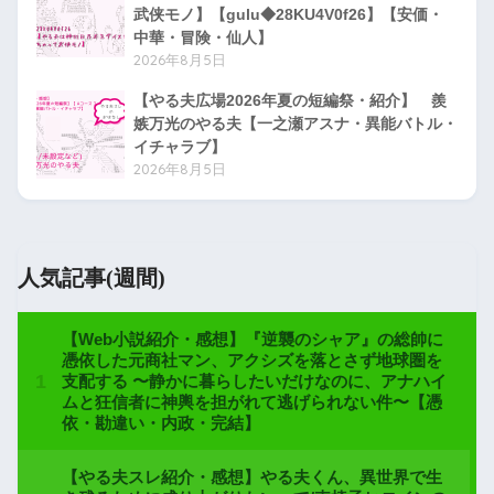
武侠モノ】【gulu◆28KU4V0f26】【安価・
中華・冒険・仙人】
2026年8月5日
【やる夫広場2026年夏の短編祭・紹介】 羨
嫉万光のやる夫【一之瀬アスナ・異能バトル・
イチャラブ】
2026年8月5日
人気記事(週間)