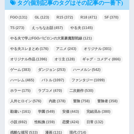
タグ(個別記事のタグはその記事の一番下)
FGO
(131)
GL
(123)
R15
(372)
R18
(471)
SF
(370)
TS
(273)
えっちなお話
(457)
やる夫
(1145)
やる夫で学ぶFGOバビロンの大富豪魔獣戦線
(121)
やる夫スレまとめ
(176)
アニメ
(243)
オリジナル
(301)
オリジナル作品
(1396)
オリ主
(128)
ギャグ・コメディ
(866)
ゲーム
(383)
ダンジョン
(253)
ハーメルン
(542)
ハーレム
(465)
バトル
(1097)
ファンタジー
(1099)
ホラー
(175)
ラブコメ
(470)
二次創作
(530)
人外ヒロイン
(576)
内政
(378)
冒険
(758)
冒険者
(358)
勘違い
(161)
学園
(549)
安価
(443)
完結済み
(380)
小説
(692)
性転換
(159)
恋愛
(424)
日常
(132)
残酷な描写
(533)
漫画
(131)
現代
(714)