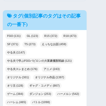
タグ(個別記事のタグはその記事
の一番下)
FGO
(131)
GL
(123)
R15
(372)
R18
(473)
SF
(371)
TS
(273)
えっちなお話
(459)
やる夫
(1147)
やる夫で学ぶFGOバビロンの大富豪魔獣戦線
(121)
やる夫スレまとめ
(176)
アニメ
(243)
オリジナル
(301)
オリジナル作品
(1397)
オリ主
(128)
ギャグ・コメディ
(867)
ゲーム
(384)
ダンジョン
(253)
ハーメルン
(542)
ハーレム
(465)
バトル
(1098)