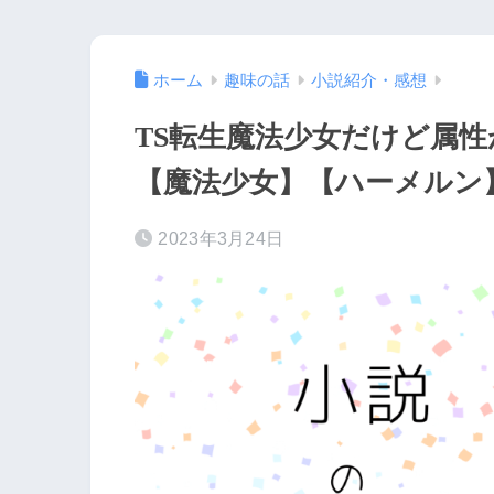
ホーム
趣味の話
小説紹介・感想
TS転生魔法少女だけど属
【魔法少女】【ハーメルン
2023年3月24日