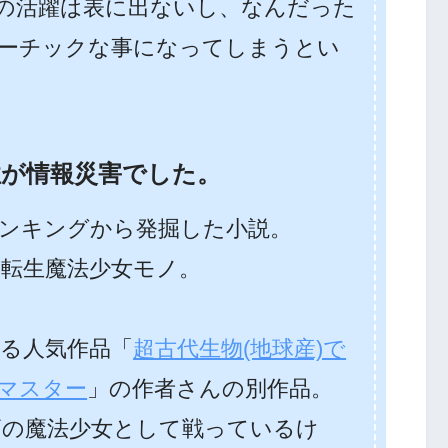
の活躍は表に出ないし、なんだった
ーチックな事になってしまうとい
性が情報災害でした。
ンキングから発掘した小説。
S転生魔法少女モノ。
る人気作品「
超古代生物(地球産)で
マスター
」の作者さんの別作品。
高の魔法少女として戦っているけ