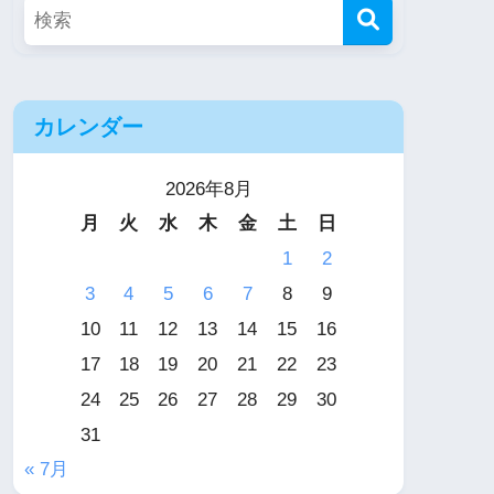
カレンダー
2026年8月
月
火
水
木
金
土
日
1
2
3
4
5
6
7
8
9
10
11
12
13
14
15
16
17
18
19
20
21
22
23
24
25
26
27
28
29
30
31
« 7月