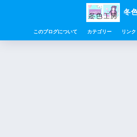
冬色
このブログについて
カテゴリー
リンク