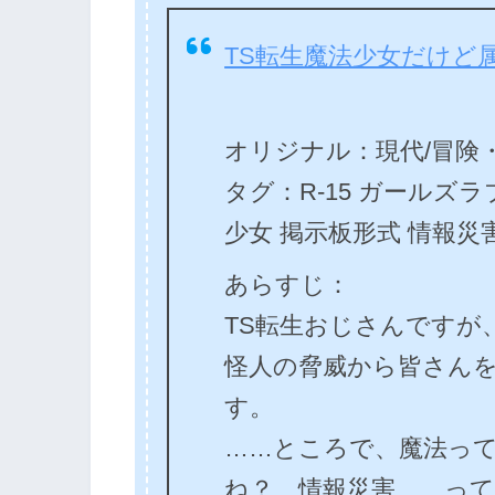
TS転生魔法少女だけど
オリジナル：現代/冒険
タグ：R-15 ガールズラ
少女 掲示板形式 情報災
あらすじ：
TS転生おじさんですが
怪人の脅威から皆さん
す。
……ところで、魔法っ
ね？ 情報災害……っ