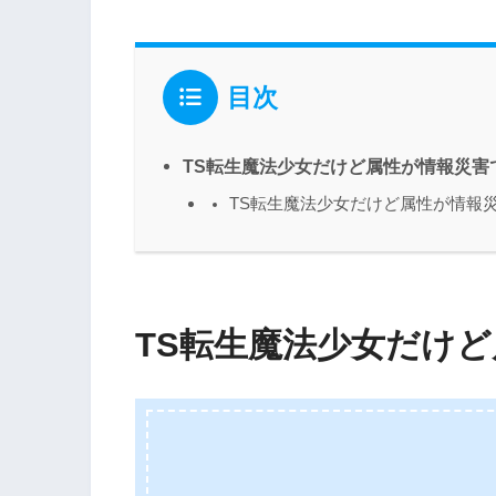
目次
TS転生魔法少女だけど属性が情報災害
TS転生魔法少女だけど属性が情報
TS転生魔法少女だけ