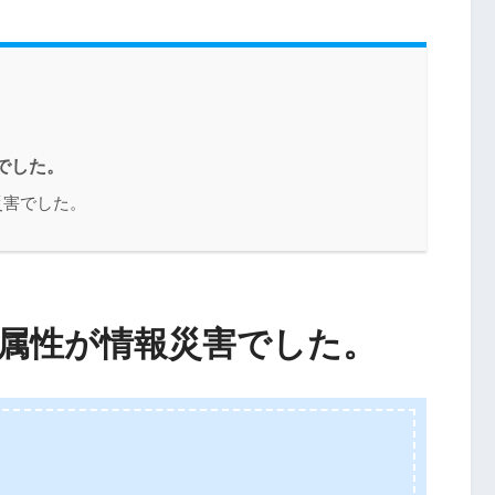
でした。
災害でした。
ど属性が情報災害でした。