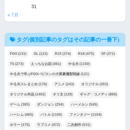
31
« 7月
タグ(個別記事のタグはその記事の一番下)
FGO
(131)
GL
(123)
R15
(374)
R18
(475)
SF
(371)
TS
(273)
えっちなお話
(461)
やる夫
(1150)
やる夫で学ぶFGOバビロンの大富豪魔獣戦線
(121)
やる夫スレまとめ
(176)
アニメ
(243)
オリジナル
(303)
オリジナル作品
(1402)
オリ主
(129)
ギャグ・コメディ
(869)
ゲーム
(385)
ダンジョン
(254)
ハーメルン
(545)
ハーレム
(465)
バトル
(1100)
ファンタジー
(1104)
ホラー
(175)
ラブコメ
(472)
二次創作
(531)