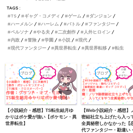
TAGS :
TS
ギャグ・コメディ
ゲーム
ダンジョン
ハーメルン
ハーレム
バトル
ファンタジー
ペルソナ
やる夫
二次創作
人外ヒロイン
内政
冒険
学園
小説
現代
現代ファンタジー
異世界転生
異世界転移
転生
【小説紹介・感想】TS転生結月ゆ
【Web小説紹介・感想】
かりはポケ愛が強い【ポケモン・異
密結社立ち上げたら入っ
世界転生】
全員秘密しかなかった【
代ファンタジー・勘違い