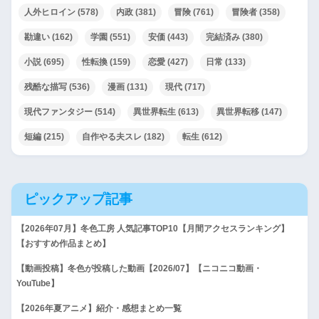
人外ヒロイン
(578)
内政
(381)
冒険
(761)
冒険者
(358)
勘違い
(162)
学園
(551)
安価
(443)
完結済み
(380)
小説
(695)
性転換
(159)
恋愛
(427)
日常
(133)
残酷な描写
(536)
漫画
(131)
現代
(717)
現代ファンタジー
(514)
異世界転生
(613)
異世界転移
(147)
短編
(215)
自作やる夫スレ
(182)
転生
(612)
ピックアップ記事
【2026年07月】冬色工房 人気記事TOP10【月間アクセスランキング】
【おすすめ作品まとめ】
【動画投稿】冬色が投稿した動画【2026/07】【ニコニコ動画・
YouTube】
【2026年夏アニメ】紹介・感想まとめ一覧