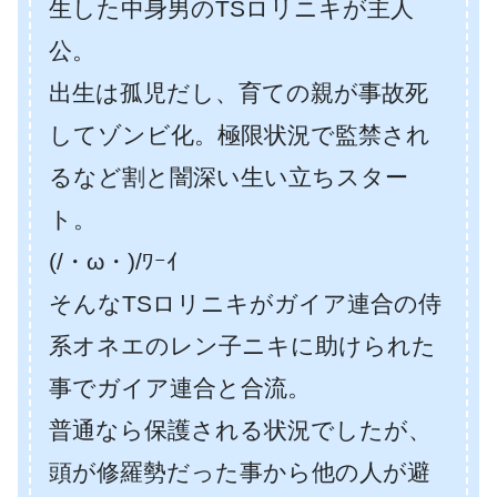
生した中身男のTSロリニキが主人
公。
出生は孤児だし、育ての親が事故死
してゾンビ化。極限状況で監禁され
るなど割と闇深い生い立ちスター
ト。
(/・ω・)/ﾜｰｲ
そんなTSロリニキがガイア連合の侍
系オネエのレン子ニキに助けられた
事でガイア連合と合流。
普通なら保護される状況でしたが、
頭が修羅勢だった事から他の人が避