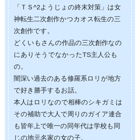
「ＴＳ^2ようじょの終末対策」は女
神転生二次創作かつカオス転生の三
次創作です。
どくいもさんの作品の三次創作なの
にありそうでなかったTS主人公も
の。
闇深い過去のある修羅系ロリが地方
で好き勝手するお話。
本人はロリなので相棒のシキガミは
その補助で大人で周りのガイア連合
も皆年上で唯一の同年代は学校も同
じの地元名家の女の子。