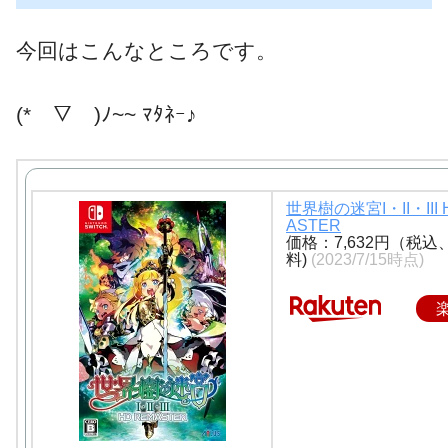
今回はこんなところです。
(*￣▽￣)ﾉ~~ ﾏﾀﾈｰ♪
世界樹の迷宮I・II・III 
ASTER
価格：7,632円（税込
料)
(2023/7/15時点)