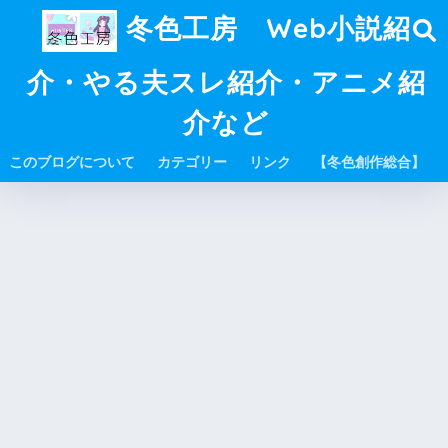
冬色工房 Web小説紹
介・やる夫スレ紹介・アニメ紹
介など
このブログについて
カテゴリー
リンク
【冬色創作総合】