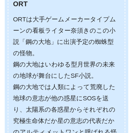
ORT
ORTは大手ゲームメーカータイプム
ーンの看板ライター奈須きのこの小
説「鋼の大地」に出演予定の蜘蛛型
の怪物。
鋼の大地はいわゆる型月世界の未来
の地球が舞台にしたSF小説。
鋼の大地では人類によって荒廃した
地球の意志が他の惑星にSOSを送
り、太陽系の各惑星からそれぞれの
究極生命体だか星の意志の代表だか
のアルティメットワンと呼ばれる怪