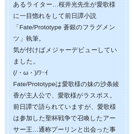
あるライター…桜井光先生が愛歌様
に一目惚れをして前日譚小説
「Fate/Prototype 蒼銀のフラグメン
ツ」執筆。
気が付けばメジャーデビューしてい
ました。
(/・ω・)/ﾜｰｲ
Fate/Prototypeは愛歌様の妹の沙条綾
香が主人公で、愛歌様がラスボス。
前日譚で語られていますが、愛歌様
は参加した聖杯戦争で召喚したアー
サー王…通称プーリンと出会った事