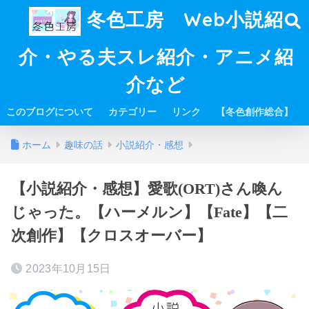
冬色工房 Web小説紹
介・やる夫スレ紹介・アニメ紹
介など
このブログについて
カテゴリー
リンク
【冬色創作総合】
ホーム
趣味の話
小説紹介・感想
【小説紹介・感想】愛歌(ORT)さん喚ん
じゃった。【ハーメルン】【Fate】【二
次創作】【クロスオーバー】
2023年10月15日