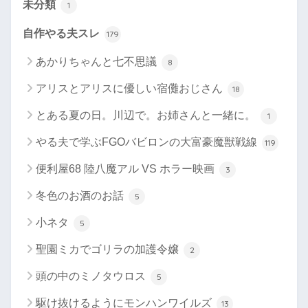
未分類
1
自作やる夫スレ
179
あかりちゃんと七不思議
8
アリスとアリスに優しい宿儺おじさん
18
とある夏の日。川辺で。お姉さんと一緒に。
1
やる夫で学ぶFGOバビロンの大富豪魔獣戦線
119
便利屋68 陸八魔アル VS ホラー映画
3
冬色のお酒のお話
5
小ネタ
5
聖園ミカでゴリラの加護令嬢
2
頭の中のミノタウロス
5
駆け抜けるようにモンハンワイルズ
13