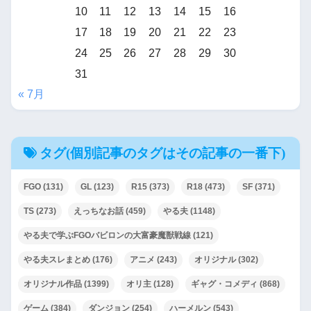
10
11
12
13
14
15
16
17
18
19
20
21
22
23
24
25
26
27
28
29
30
31
« 7月
タグ(個別記事のタグはその記事の一番下)
FGO
(131)
GL
(123)
R15
(373)
R18
(473)
SF
(371)
TS
(273)
えっちなお話
(459)
やる夫
(1148)
やる夫で学ぶFGOバビロンの大富豪魔獣戦線
(121)
やる夫スレまとめ
(176)
アニメ
(243)
オリジナル
(302)
オリジナル作品
(1399)
オリ主
(128)
ギャグ・コメディ
(868)
ゲーム
(384)
ダンジョン
(254)
ハーメルン
(543)