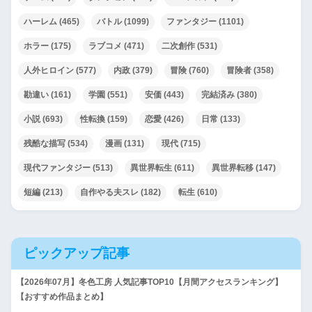
ハーレム
(465)
バトル
(1099)
ファンタジー
(1101)
ホラー
(175)
ラブコメ
(471)
二次創作
(531)
人外ヒロイン
(577)
内政
(379)
冒険
(760)
冒険者
(358)
勘違い
(161)
学園
(551)
安価
(443)
完結済み
(380)
小説
(693)
性転換
(159)
恋愛
(426)
日常
(133)
残酷な描写
(534)
漫画
(131)
現代
(715)
現代ファンタジー
(513)
異世界転生
(611)
異世界転移
(147)
短編
(213)
自作やる夫スレ
(182)
転生
(610)
ピックアップ記事
【2026年07月】冬色工房 人気記事TOP10【月間アクセスランキング】
【おすすめ作品まとめ】