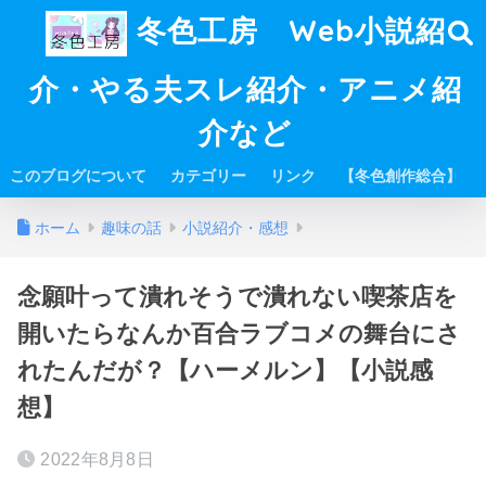
冬色工房 Web小説紹
介・やる夫スレ紹介・アニメ紹
介など
このブログについて
カテゴリー
リンク
【冬色創作総合】
ホーム
趣味の話
小説紹介・感想
念願叶って潰れそうで潰れない喫茶店を
開いたらなんか百合ラブコメの舞台にさ
れたんだが？【ハーメルン】【小説感
想】
2022年8月8日