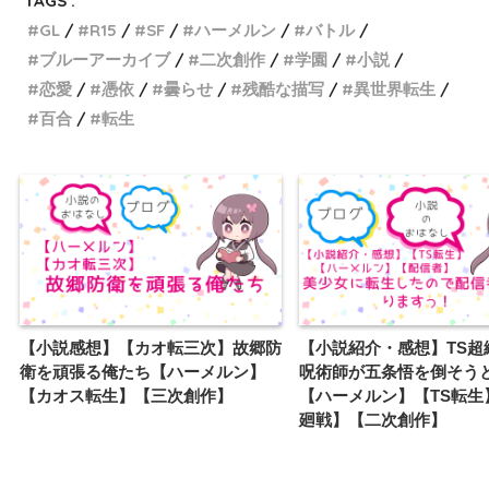
TAGS :
GL
R15
SF
ハーメルン
バトル
ブルーアーカイブ
二次創作
学園
小説
恋愛
憑依
曇らせ
残酷な描写
異世界転生
百合
転生
【小説感想】【カオ転三次】故郷防
【小説紹介・感想】TS超
衛を頑張る俺たち【ハーメルン】
呪術師が五条悟を倒そう
【カオス転生】【三次創作】
【ハーメルン】【TS転生
廻戦】【二次創作】