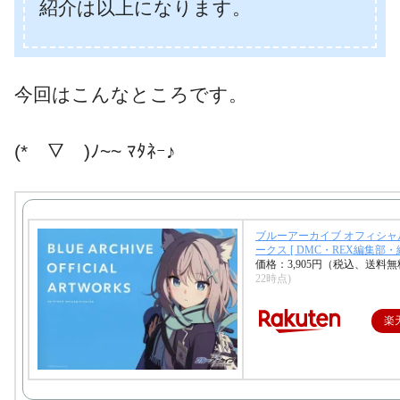
紹介は以上になります。
今回はこんなところです。
(*￣▽￣)ﾉ~~ ﾏﾀﾈｰ♪
ブルーアーカイブ オフィシャ
ークス [ DMC・REX編集部・編
価格：3,905円（税込、送料無
22時点)
楽