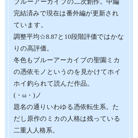
ブルーアーカイブの二次創作。中編
完結済みで現在は番外編が更新され
ています。
調整平均☆8.87と10段階評価ではかな
りの高評価。
冬色もブルーアーカイブの聖園ミカ
の憑依モノというのを見かけてホイ
ホイ釣られて読んだ作品。
(・ω・)ノ
題名の通りいわゆる憑依転生系。た
だし原作のミカの人格は残っている
二重人人格系。