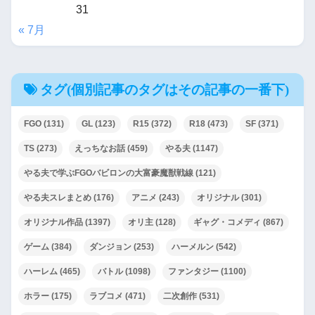
31
« 7月
タグ(個別記事のタグはその記事の一番下)
FGO
(131)
GL
(123)
R15
(372)
R18
(473)
SF
(371)
TS
(273)
えっちなお話
(459)
やる夫
(1147)
やる夫で学ぶFGOバビロンの大富豪魔獣戦線
(121)
やる夫スレまとめ
(176)
アニメ
(243)
オリジナル
(301)
オリジナル作品
(1397)
オリ主
(128)
ギャグ・コメディ
(867)
ゲーム
(384)
ダンジョン
(253)
ハーメルン
(542)
ハーレム
(465)
バトル
(1098)
ファンタジー
(1100)
ホラー
(175)
ラブコメ
(471)
二次創作
(531)