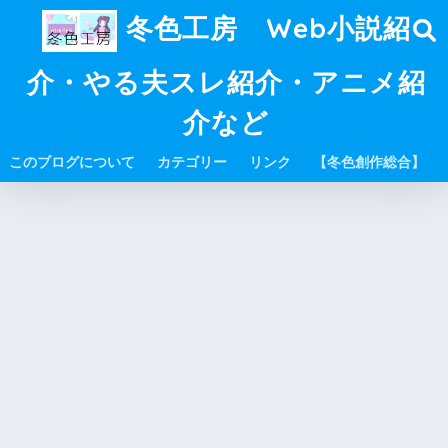
冬色工房 Web小説紹
介・やる夫スレ紹介・アニメ紹
介など
このブログについて
カテゴリー
リンク
【冬色創作総合】