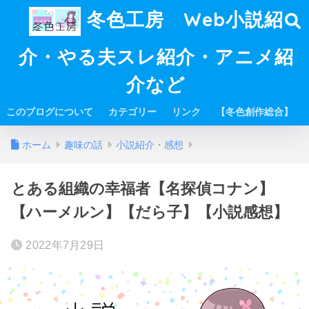
冬色工房 Web小説紹
介・やる夫スレ紹介・アニメ紹
介など
このブログについて
カテゴリー
リンク
【冬色創作総合】
ホーム
趣味の話
小説紹介・感想
とある組織の幸福者【名探偵コナン】
【ハーメルン】【だら子】【小説感想】
2022年7月29日