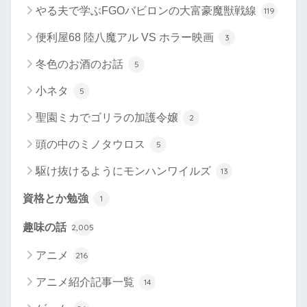
やる夫で学ぶFGOバビロンの大富豪魔獣戦線
119
便利屋68 陸八魔アル VS ホラー映画
3
冬色のお酒のお話
5
小ネタ
5
聖園ミカでゴリラの加護令嬢
2
頭の中のミノタウロス
5
駆け抜けるようにモンハンワイルズ
13
資格とか勉強
1
趣味の話
2,005
アニメ
216
アニメ紹介記事一覧
14