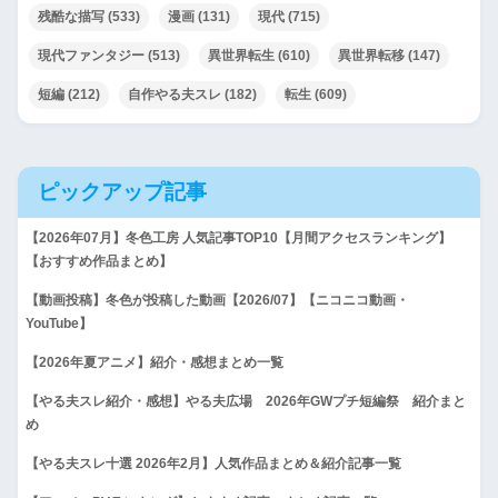
残酷な描写
(533)
漫画
(131)
現代
(715)
現代ファンタジー
(513)
異世界転生
(610)
異世界転移
(147)
短編
(212)
自作やる夫スレ
(182)
転生
(609)
ピックアップ記事
【2026年07月】冬色工房 人気記事TOP10【月間アクセスランキング】
【おすすめ作品まとめ】
【動画投稿】冬色が投稿した動画【2026/07】【ニコニコ動画・
YouTube】
【2026年夏アニメ】紹介・感想まとめ一覧
【やる夫スレ紹介・感想】やる夫広場 2026年GWプチ短編祭 紹介まと
め
【やる夫スレ十選 2026年2月】人気作品まとめ＆紹介記事一覧