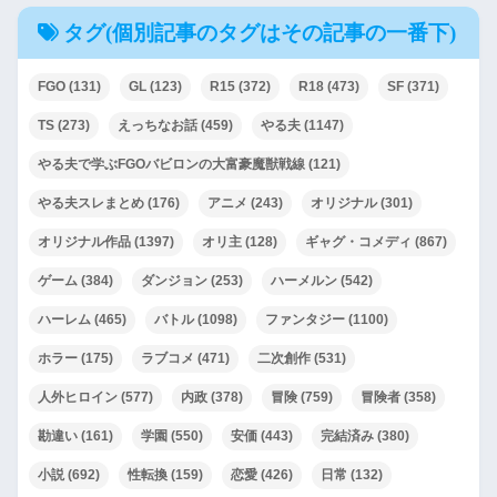
タグ(個別記事のタグはその記事の一番下)
FGO
(131)
GL
(123)
R15
(372)
R18
(473)
SF
(371)
TS
(273)
えっちなお話
(459)
やる夫
(1147)
やる夫で学ぶFGOバビロンの大富豪魔獣戦線
(121)
やる夫スレまとめ
(176)
アニメ
(243)
オリジナル
(301)
オリジナル作品
(1397)
オリ主
(128)
ギャグ・コメディ
(867)
ゲーム
(384)
ダンジョン
(253)
ハーメルン
(542)
ハーレム
(465)
バトル
(1098)
ファンタジー
(1100)
ホラー
(175)
ラブコメ
(471)
二次創作
(531)
人外ヒロイン
(577)
内政
(378)
冒険
(759)
冒険者
(358)
勘違い
(161)
学園
(550)
安価
(443)
完結済み
(380)
小説
(692)
性転換
(159)
恋愛
(426)
日常
(132)