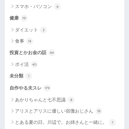
スマホ・パソコン
6
健康
19
ダイエット
2
食事
14
投資とかお金の話
44
ポイ活
40
未分類
1
自作やる夫スレ
179
あかりちゃんと七不思議
8
アリスとアリスに優しい宿儺おじさん
18
とある夏の日。川辺で。お姉さんと一緒に。
1