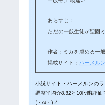
一般モブ 勘違い
あらすじ：
ただの一般生徒が聖園
作者：ミカを虐める一般
掲載サイト：
ハーメル
小説サイト・ハーメルンのラ
調整平均☆8.82と10段階評
(・ω・)ノ