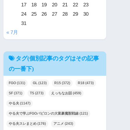
17
18
19
20
21
22
23
24
25
26
27
28
29
30
31
« 7月
タグ(個別記事のタグはその記事
の一番下)
FGO
(131)
GL
(123)
R15
(372)
R18
(473)
SF
(371)
TS
(273)
えっちなお話
(459)
やる夫
(1147)
やる夫で学ぶFGOバビロンの大富豪魔獣戦線
(121)
やる夫スレまとめ
(176)
アニメ
(243)