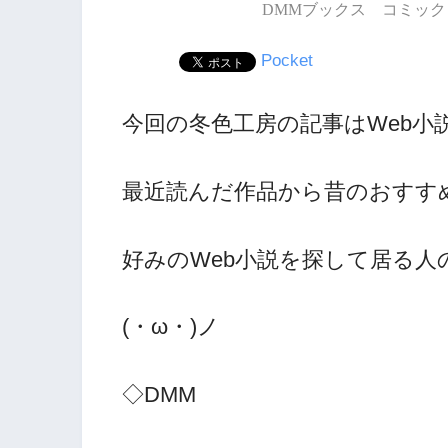
DMMブックス コミック 
Pocket
今回の冬色工房の記事はWeb小
最近読んだ作品から昔のおすす
好みのWeb小説を探して居る
(・ω・)ノ
◇DMM