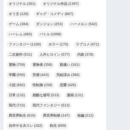
オリジナル
(301)
オリジナル作品
(1397)
オリ主
(128)
ギャグ・コメディ
(867)
ゲーム
(384)
ダンジョン
(253)
ハーメルン
(542)
ハーレム
(465)
バトル
(1098)
ファンタジー
(1100)
ホラー
(175)
ラブコメ
(471)
二次創作
(531)
人外ヒロイン
(577)
内政
(378)
冒険
(759)
冒険者
(358)
勘違い
(161)
学園
(550)
安価
(443)
完結済み
(380)
小説
(692)
性転換
(159)
恋愛
(426)
日常
(132)
残酷な描写
(533)
漫画
(131)
現代
(715)
現代ファンタジー
(513)
異世界転生
(610)
異世界転移
(147)
短編
(212)
自作やる夫スレ
(182)
転生
(609)