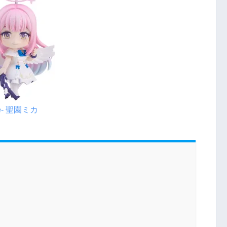
e- 聖園ミカ