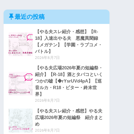
最近の投稿
【やる夫スレ紹介・感想】【R-
18】入速出やる夫 悪魔異聞録
【メガテン】【学園・ラブコメ・
バトル】
2026年8月7日
【やる夫広場2026年夏の短編祭・
紹介】【R-18】酒とタバコといく
つかの嘘【◆rYsrUVd4pA】【巡
音ルカ・R18・ビター・終末世
界】
2026年8月7日
【やる夫スレ紹介・感想】やる夫
広場2026年夏の短編祭 紹介まと
め
2026年8月7日