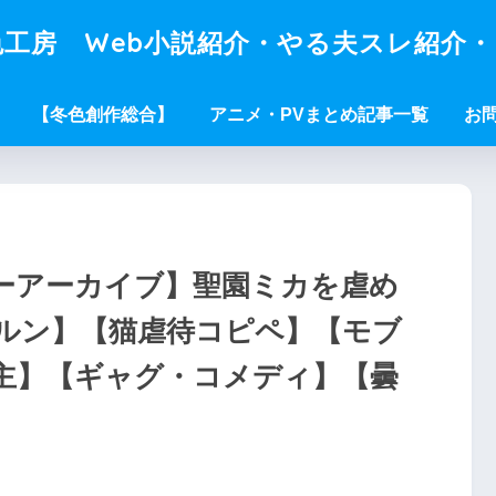
工房 Web小説紹介・やる夫スレ紹介
【冬色創作総合】
アニメ・PVまとめ記事一覧
お
ーアーカイブ】聖園ミカを虐め
ルン】【猫虐待コピペ】【モブ
主】【ギャグ・コメディ】【曇