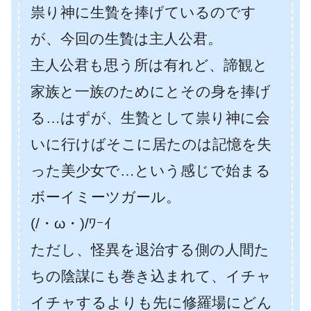
祟り神に生贄を捧げているのです
が、今回の生贄は主人公君。
主人公君も思う所は有れど、諦観と
家族と一族のためにとその身を捧げ
る…はずが、生贄として祟り神に会
いに行けばそこに居たのは記憶を失
った美少女で…という感じで始まる
ボーイミーツガール。
(/・ω・)/ﾜｰｲ
ただし、怪異を退治する側の人間た
ちの陰謀にも巻き込まれて、イチャ
イチャするよりも先に修羅場にどん