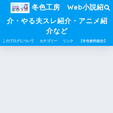
冬色工房 Web小説紹
介・やる夫スレ紹介・アニメ紹
介など
このブログについて
カテゴリー
リンク
【冬色創作総合】