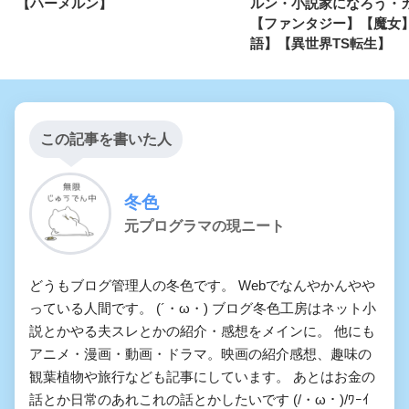
【ハーメルン】
ルン・小説家になろう・
【ファンタジー】【魔女
語】【異世界TS転生】
この記事を書いた人
冬色
元プログラマの現ニート
どうもブログ管理人の冬色です。 Webでなんやかんやや
っている人間です。 (´・ω・) ブログ冬色工房はネット小
説とかやる夫スレとかの紹介・感想をメインに。 他にも
アニメ・漫画・動画・ドラマ。映画の紹介感想、趣味の
観葉植物や旅行なども記事にしています。 あとはお金の
話とか日常のあれこれの話とかしたいです (/・ω・)/ﾜｰｲ