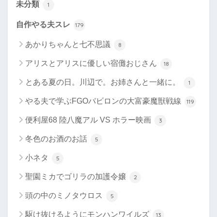
未分類
1
自作やる夫スレ
179
あかりちゃんと七不思議
8
アリスとアリスに優しい宿儺おじさん
18
とある夏の日。川辺で。お姉さんと一緒に。
1
やる夫で学ぶFGOバビロンの大富豪魔獣戦線
119
便利屋68 陸八魔アル VS ホラー映画
3
冬色のお酒のお話
5
小ネタ
5
聖園ミカでゴリラの加護令嬢
2
頭の中のミノタウロス
5
駆け抜けるようにモンハンワイルズ
13