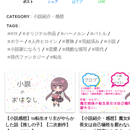
LINE
ポスト
シェア
はてブ
CATEGORY :
小説紹介・感想
TAGS :
R15
オリジナル作品
ハーメルン
バトル
ホラー
人外ヒロイン
冒険
完結済み
小説
小説家になろう
恋愛
残酷な描写
現代
現代ファンタジー
転生
【小説感想】ts転生オリ主がやらか
【小説紹介・感想】魔女
した話【推しの子】【二次創作】
長女は自己犠牲を厭わな