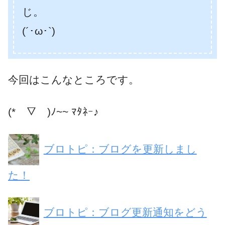
じ。
(´･ω･`)
今回はこんなところです。
(*￣▽￣)ﾉ~~ ﾏﾀﾈｰ♪
ブロトピ：ブログを更新しまし
た！
ブロトピ：ブログ更新通知をどう