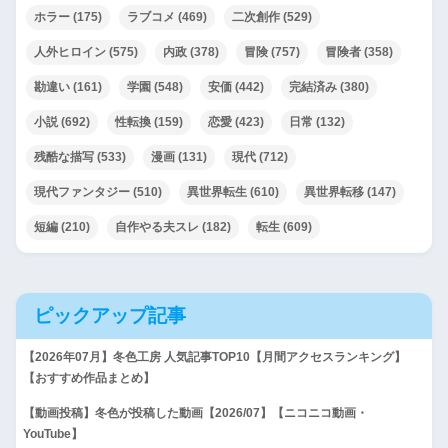
ホラー
(175)
ラブコメ
(469)
二次創作
(529)
人外ヒロイン
(575)
内政
(378)
冒険
(757)
冒険者
(358)
勘違い
(161)
学園
(548)
安価
(442)
完結済み
(380)
小説
(692)
性転換
(159)
恋愛
(423)
日常
(132)
残酷な描写
(533)
漫画
(131)
現代
(712)
現代ファンタジー
(510)
異世界転生
(610)
異世界転移
(147)
短編
(210)
自作やる夫スレ
(182)
転生
(609)
ピックアップ記事
【2026年07月】冬色工房 人気記事TOP10【月間アクセスランキング】
【おすすめ作品まとめ】
【動画投稿】冬色が投稿した動画【2026/07】【ニコニコ動画・
YouTube】