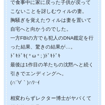
で食事中に家に戻った子供が戻って
こないことを訝しむウィルの妻。
胸騒ぎを覚えたウィルは妻を置いて
自宅へと向かうのでした。
一方FBIの方でも犯人のDNA鑑定を行
った結果、驚きの結果が…。
ﾄﾞｷﾄﾞｷ( ° ω ° ; )ﾄﾞｷﾄﾞｷ
最後は1作目の羊たちの沈黙へと続く
引きでエンディングへ。
(∩´∀｀)∩ﾜｰｲ
相変わらずレクター博士がヤバくて