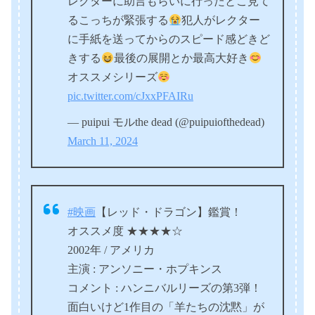
レクターに助言もらいに行ったとこ見て
るこっちが緊張する
犯人がレクター
に手紙を送ってからのスピード感どきど
きする
最後の展開とか最高大好き
オススメシリーズ
pic.twitter.com/cJxxPFAIRu
— puipui モルthe dead (@puipuiofthedead)
March 11, 2024
#映画
【レッド・ドラゴン】鑑賞！
オススメ度 ★★★★☆
2002年 / アメリカ
主演 : アンソニー・ホプキンス
コメント : ハンニバルリーズの第3弾！
面白いけど1作目の「羊たちの沈黙」が