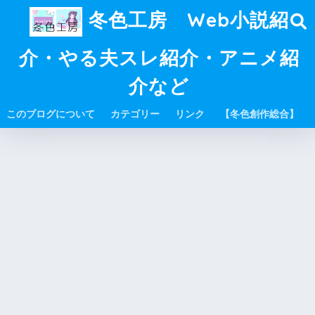
冬色工房 Web小説紹
介・やる夫スレ紹介・アニメ紹
介など
このブログについて
カテゴリー
リンク
【冬色創作総合】