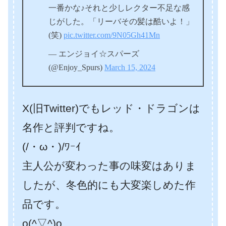
一番かな♪それと少しレクター不足な感
じがした。「リーバその髪は酷いよ！」
(笑)
pic.twitter.com/9N05Gh41Mn
— エンジョイ☆スパーズ
(@Enjoy_Spurs)
March 15, 2024
X(旧Twitter)でもレッド・ドラゴンは
名作と評判ですね。
(/・ω・)/ﾜｰｲ
主人公が変わった事の味変はありま
したが、冬色的にも大変楽しめた作
品です。
o(^▽^)o