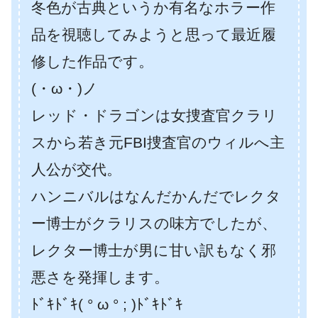
冬色が古典というか有名なホラー作
品を視聴してみようと思って最近履
修した作品です。
(・ω・)ノ
レッド・ドラゴンは女捜査官クラリ
スから若き元FBI捜査官のウィルへ主
人公が交代。
ハンニバルはなんだかんだでレクタ
ー博士がクラリスの味方でしたが、
レクター博士が男に甘い訳もなく邪
悪さを発揮します。
ﾄﾞｷﾄﾞｷ( ° ω ° ; )ﾄﾞｷﾄﾞｷ