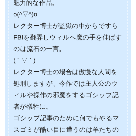
魅力的な作品。
o(^▽^)o
レクター博士が監獄の中からですら
FBIを翻弄しウィルへ魔の手を伸ばす
のは流石の一言。
( ´ ▽ ` )
レクター博士の場合は傲慢な人間を
処刑しますが、今作では主人公のウ
ィルや操作の邪魔をするゴシップ記
者が犠牲に。
ゴシップ記事のために何でもやるマ
スゴミが酷い目に遭うのは羊たちの