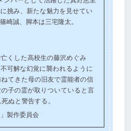
メンバーとして活躍した真野恵里
技に挑み、新たな魅力を見せてい
篠崎誠、脚本は三宅隆太。
で亡くした高校生の藤沢めぐみ
に不可解な幻覚に襲われるように
訪ねてきた母の旧友で霊能者の信
女の子の霊が取りついていると言
れ死ぬと警告する。
怪奇」製作委員会