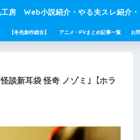
工房 Web小説紹介・やる夫スレ紹介
【冬色創作総合】
アニメ・PVまとめ記事一覧
お
怪談新耳袋 怪奇 ノゾミ｣【ホラ