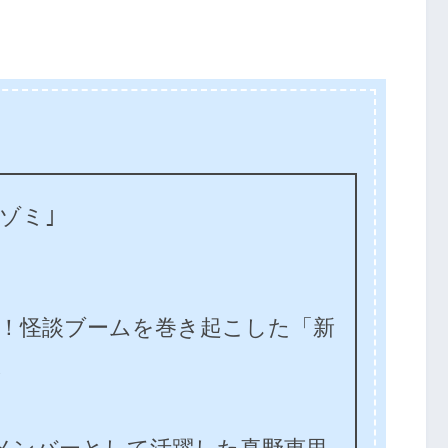
ゾミ｣
演！怪談ブームを巻き起こした「新
版