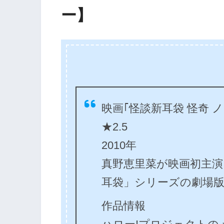
ー】
映画｢怪談新耳袋 怪奇 ノ
★2.5
2010年
真野恵里菜が映画初主
耳袋」シリーズの劇場
作品情報