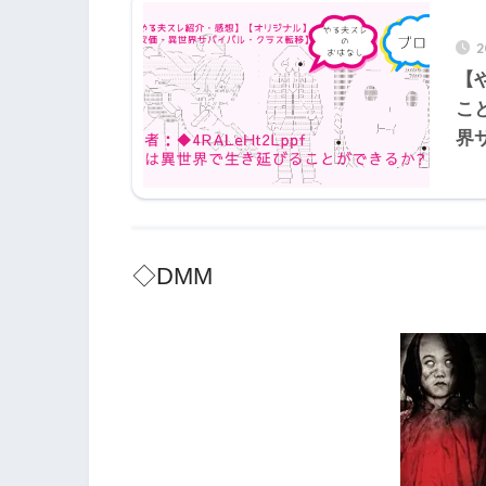
2
【
こと
界
◇DMM