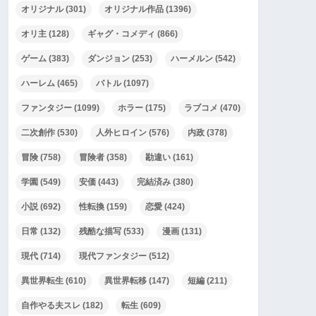
オリジナル
(301)
オリジナル作品
(1396)
オリ主
(128)
ギャグ・コメディ
(866)
ゲーム
(383)
ダンジョン
(253)
ハーメルン
(542)
ハーレム
(465)
バトル
(1097)
ファンタジー
(1099)
ホラー
(175)
ラブコメ
(470)
二次創作
(530)
人外ヒロイン
(576)
内政
(378)
冒険
(758)
冒険者
(358)
勘違い
(161)
学園
(549)
安価
(443)
完結済み
(380)
小説
(692)
性転換
(159)
恋愛
(424)
日常
(132)
残酷な描写
(533)
漫画
(131)
現代
(714)
現代ファンタジー
(512)
異世界転生
(610)
異世界転移
(147)
短編
(211)
自作やる夫スレ
(182)
転生
(609)