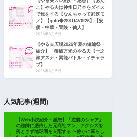
【やる夫スレ紹介・感想】【あん
こ】やる夫は神州日乃本をダイス
で旅をする【なんちゃって武侠モ
ノ】【gulu◆28KU4V0f26】【安
価・中華・冒険・仙人】
2026年8月5日
【やる夫広場2026年夏の短編祭・
紹介】 羨嫉万光のやる夫【一之
瀬アスナ・異能バトル・イチャラ
ブ】
2026年8月5日
人気記事(週間)