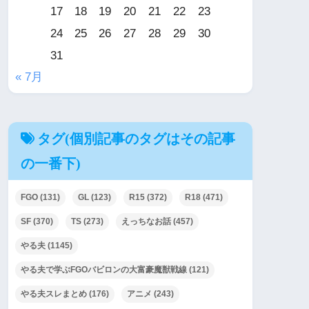
17
18
19
20
21
22
23
24
25
26
27
28
29
30
31
« 7月
タグ(個別記事のタグはその記事
の一番下)
FGO
(131)
GL
(123)
R15
(372)
R18
(471)
SF
(370)
TS
(273)
えっちなお話
(457)
やる夫
(1145)
やる夫で学ぶFGOバビロンの大富豪魔獣戦線
(121)
やる夫スレまとめ
(176)
アニメ
(243)