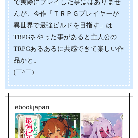
で実際にプレイした事ははありませ
んが、今作「ＴＲＰＧプレイヤーが
異世界で最強ビルドを目指す」は
TRPGをやった事があると主人公の
TRPGあるあるに共感できて楽しい作
品かと。
(￣^￣)ゞ
ebookjapan