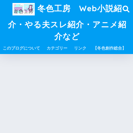
冬色工房 Web小説紹
介・やる夫スレ紹介・アニメ紹
介など
このブログについて
カテゴリー
リンク
【冬色創作総合】