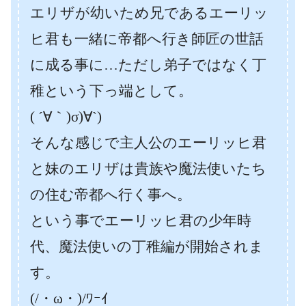
エリザが幼いため兄であるエーリッ
ヒ君も一緒に帝都へ行き師匠の世話
に成る事に…ただし弟子ではなく丁
稚という下っ端として。
( ´∀｀)σ)∀`)
そんな感じで主人公のエーリッヒ君
と妹のエリザは貴族や魔法使いたち
の住む帝都へ行く事へ。
という事でエーリッヒ君の少年時
代、魔法使いの丁稚編が開始されま
す。
(/・ω・)/ﾜｰｲ