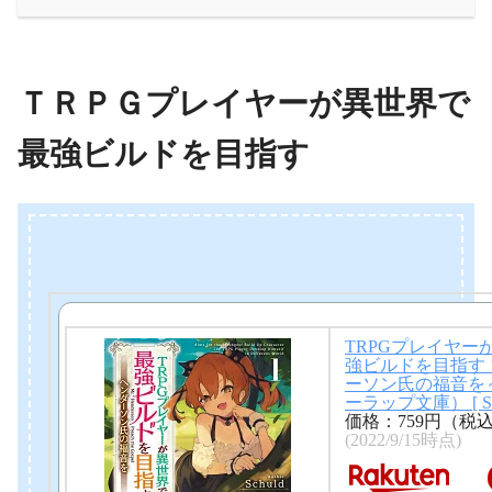
ＴＲＰＧプレイヤーが異世界で
最強ビルドを目指す
TRPGプレイヤー
強ビルドを目指す 
ーソン氏の福音を
ーラップ文庫） [ Sch
価格：759円（税
(2022/9/15時点)