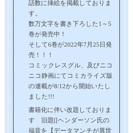
話数に挿絵を掲載しておりま
す。
数万文字を書き下ろした1～5
巻が発売中！
そして6巻が2022年7月25日発
売！！！
コミックレスグル、及びニコ
ニコ静画にてコミカライズ版
の連載が8/12から開始いたし
ました!!!
書籍化に伴い改題しておりま
す 旧題[[ヘンダーソン氏の
福音を【データマンチが異世