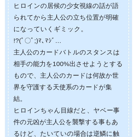
ヒロインの居候の少女視線の話が語
られてから主人公の立ち位置が明確
になっていくギミック。
!?(ﾟ〇ﾟ;)ﾏ､ﾏｼﾞ…
主人公のカードバトルのスタンスは
相手の能力を100%出させようとする
もので、主人公のカードは何故か世
界を守護する天使系のカードが集
結。
ヒロインちゃん目線だと、ヤベー事
件の元凶が主人公を襲撃する事もあ
るけど、たいていの場合は逆鱗に触