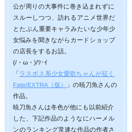
公が周りの大事件に巻き込まれずに
スルーしつつ、訪れるアニメ世界だ
とたぶん重要キャラみたいな少年少
女悩みを聞きながらカードショップ
の店長をするお話。
(/・ω・)/ﾜｰｲ
「
ラスボス系少女愛歌ちゃんが征く
Fate/EXTRA（仮）
」の暁刀魚さんの
作品。
暁刀魚さんは冬色が他にも以前紹介
した、下記作品のようなにハーメル
ンのランキング常連な作品の作者さ