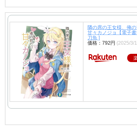
隣の席の王女様、俺の
甘々カノジョ【電子書籍
刀魚 ]
価格：792円
(2025/3