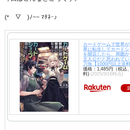
(*￣▽￣)ﾉ~~ ﾏﾀﾈｰ♪
カードゲームで世界が
界に転生してカードシ
を開店したら、周囲か
主人公だと思われてい
刀魚【1000円以上送
価格：1,485円（税込
料)
(2025/3/16時点)