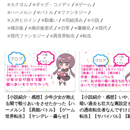
カクヨム
ギャグ・コメディ
ゲーム
ハーメルン
バトル
ファンタジー
人外ヒロイン
勘違い
完結済み
小説
掲示板
掲示板形式
日常
書籍化
現代
現代ファンタジー
異世界転生
転生
【小説紹介・感想】少年少女が抱え
【小説紹介・感想】いや
る闇で殴りあいをさせたかった【ハ
暗い過去も壮大な裏設定
ーメルン】【異能バトル】【ゲーム
の憑依転生者なんですけど
世界転生】【ヤンデレ・曇らせ】
転生】【サバイバル】【