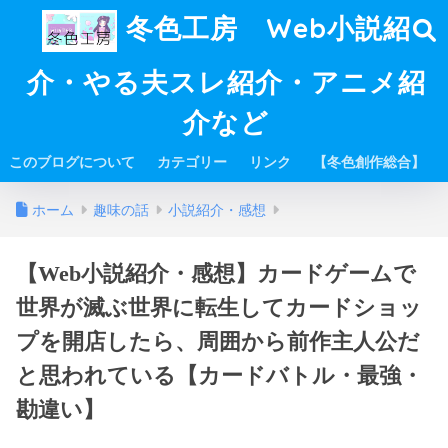
冬色工房 Web小説紹
介・やる夫スレ紹介・アニメ紹
介など
このブログについて
カテゴリー
リンク
【冬色創作総合】
ホーム
趣味の話
小説紹介・感想
【Web小説紹介・感想】カードゲームで
世界が滅ぶ世界に転生してカードショッ
プを開店したら、周囲から前作主人公だ
と思われている【カードバトル・最強・
勘違い】