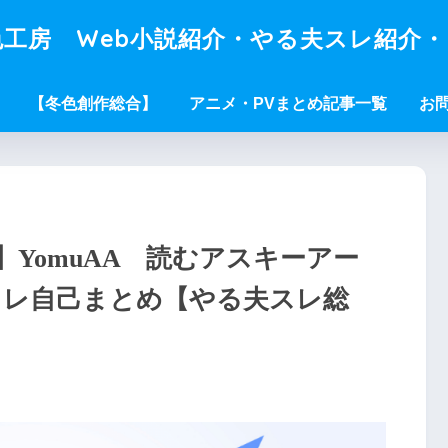
工房 Web小説紹介・やる夫スレ紹介
【冬色創作総合】
アニメ・PVまとめ記事一覧
お
YomuAA 読むアスキーアー
夫スレ自己まとめ【やる夫スレ総