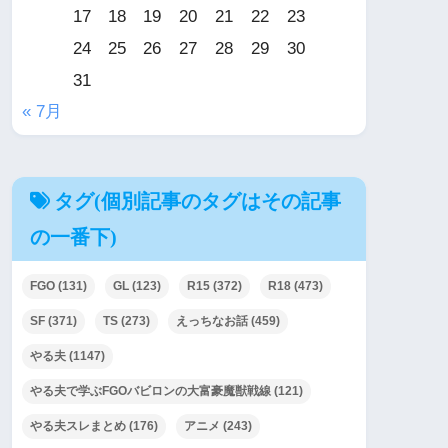
17
18
19
20
21
22
23
24
25
26
27
28
29
30
31
« 7月
タグ(個別記事のタグはその記事
の一番下)
FGO
(131)
GL
(123)
R15
(372)
R18
(473)
SF
(371)
TS
(273)
えっちなお話
(459)
やる夫
(1147)
やる夫で学ぶFGOバビロンの大富豪魔獣戦線
(121)
やる夫スレまとめ
(176)
アニメ
(243)