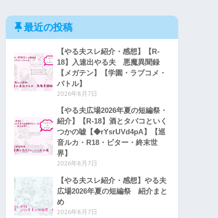
最近の投稿
【やる夫スレ紹介・感想】【R-
18】入速出やる夫 悪魔異聞録
【メガテン】【学園・ラブコメ・
バトル】
2026年8月7日
【やる夫広場2026年夏の短編祭・
紹介】【R-18】酒とタバコといく
つかの嘘【◆rYsrUVd4pA】【巡
音ルカ・R18・ビター・終末世
界】
2026年8月7日
【やる夫スレ紹介・感想】やる夫
広場2026年夏の短編祭 紹介まと
め
2026年8月7日