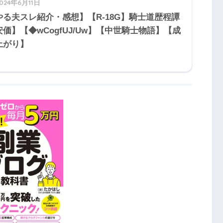
024年6月11日
やる夫スレ紹介・感想】【R-18G】騎士道歴程譚
安価】【◆wCogfUJ/Uw】【中世騎士物語】【成
上がり】