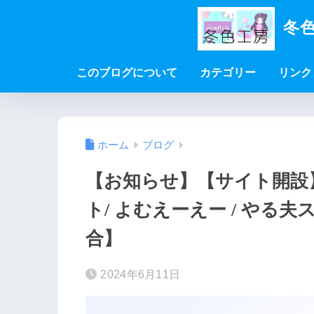
冬色
このブログについて
カテゴリー
リンク
ホーム
ブログ
【お知らせ】【サイト開設】
ト/ よむえーえー / やる
合】
2024年6月11日