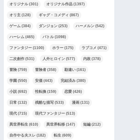
オリジナル
(301)
オリジナル作品
(1397)
オリ主
(128)
ギャグ・コメディ
(867)
ゲーム
(384)
ダンジョン
(253)
ハーメルン
(542)
ハーレム
(465)
バトル
(1098)
ファンタジー
(1100)
ホラー
(175)
ラブコメ
(471)
二次創作
(531)
人外ヒロイン
(577)
内政
(378)
冒険
(759)
冒険者
(358)
勘違い
(161)
学園
(550)
安価
(443)
完結済み
(380)
小説
(692)
性転換
(159)
恋愛
(426)
日常
(132)
残酷な描写
(533)
漫画
(131)
現代
(715)
現代ファンタジー
(513)
異世界転生
(610)
異世界転移
(147)
短編
(212)
自作やる夫スレ
(182)
転生
(609)