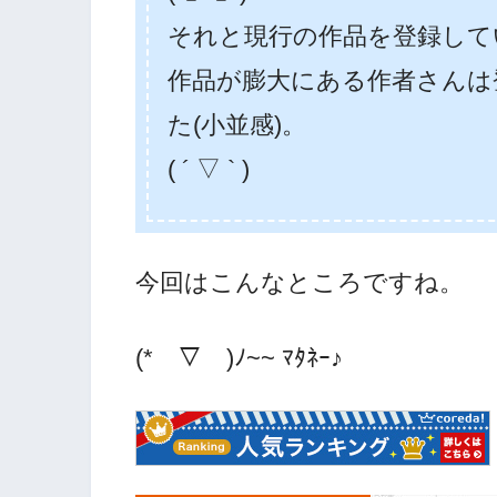
それと現行の作品を登録して
作品が膨大にある作者さんは
た(小並感)。
( ´ ▽ ` )
今回はこんなところですね。
(*￣▽￣)ﾉ~~ ﾏﾀﾈｰ♪