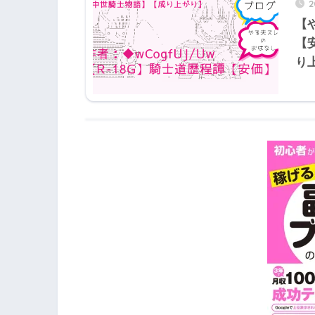
2
【
【
り