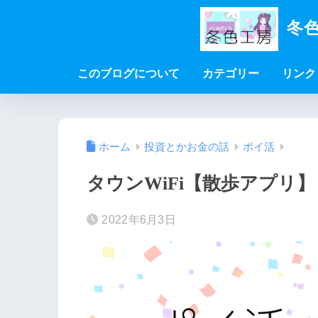
冬色
このブログについて
カテゴリー
リンク
ホーム
投資とかお金の話
ポイ活
タウンWiFi【散歩アプリ
2022年6月3日