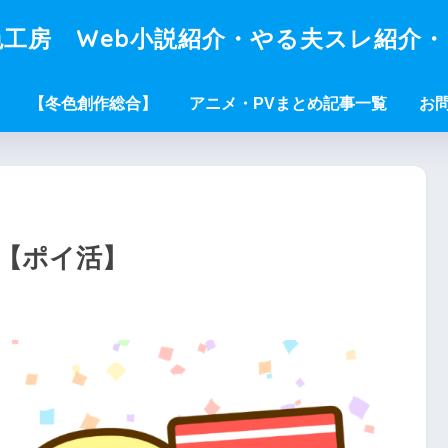
工房 Web小説紹介・やる夫スレ紹介
【冬色創作総合】
アニメ・PVまとめ記事一覧
お
】【ポイ活】