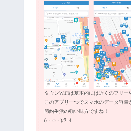
タウンWiFiは基本的には近くのフリー
このアプリ一つでスマホのデータ容量
節約生活の強い味方ですね！
(/・ω・)/ﾜｰｲ