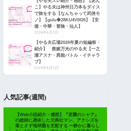
【やる夫スレ紹介・感想】【あん
こ】やる夫は神州日乃本をダイス
で旅をする【なんちゃって武侠モ
ノ】【gulu◆28KU4V0f26】【安
価・中華・冒険・仙人】
2026年8月5日
【やる夫広場2026年夏の短編祭・
紹介】 羨嫉万光のやる夫【一之
瀬アスナ・異能バトル・イチャラ
ブ】
2026年8月5日
人気記事(週間)