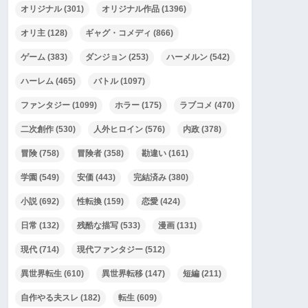
オリジナル
(301)
オリジナル作品
(1396)
オリ主
(128)
ギャグ・コメディ
(866)
ゲーム
(383)
ダンジョン
(253)
ハーメルン
(542)
ハーレム
(465)
バトル
(1097)
ファンタジー
(1099)
ホラー
(175)
ラブコメ
(470)
二次創作
(530)
人外ヒロイン
(576)
内政
(378)
冒険
(758)
冒険者
(358)
勘違い
(161)
学園
(549)
安価
(443)
完結済み
(380)
小説
(692)
性転換
(159)
恋愛
(424)
日常
(132)
残酷な描写
(533)
漫画
(131)
現代
(714)
現代ファンタジー
(512)
異世界転生
(610)
異世界転移
(147)
短編
(211)
自作やる夫スレ
(182)
転生
(609)