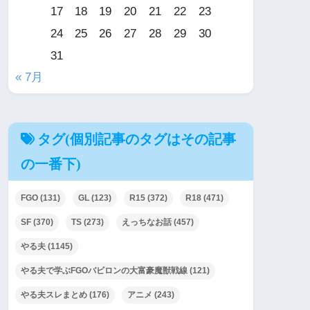
17
18
19
20
21
22
23
24
25
26
27
28
29
30
31
« 7月
タグ(個別記事のタグはその記事
の一番下)
FGO
(131)
GL
(123)
R15
(372)
R18
(471)
SF
(370)
TS
(273)
えっちなお話
(457)
やる夫
(1145)
やる夫で学ぶFGOバビロンの大富豪魔獣戦線
(121)
やる夫スレまとめ
(176)
アニメ
(243)