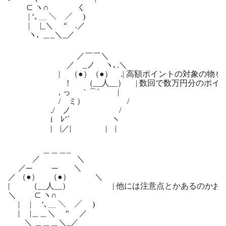
⊂ ヽ∩ く
| ‘､＿ ＼ ／ )
| |_＼ “ .／
ヽ､ ＿_＼_／
／￣￣＼
／ _ノ ヽ､.＼
| （●）（●） .| 高額ポイントの対象の物を
! （__人__） | 数回で数万円分のポイント
, っ ｀⌒´ |
/ ミ） /
./ ノゝ /
i ﾚ’´ ヽ
| |／| | |
＿＿＿_
／ ＼
／─ ─ ＼
／ （●） （●） ＼
| （__人__） | 他には注意点とかあるのかお
＼ ⊂ ヽ∩
| | ‘､＿ ＼ ／ )
| |＿＿＼ “ ／
＼ ＿＿＿＼_／