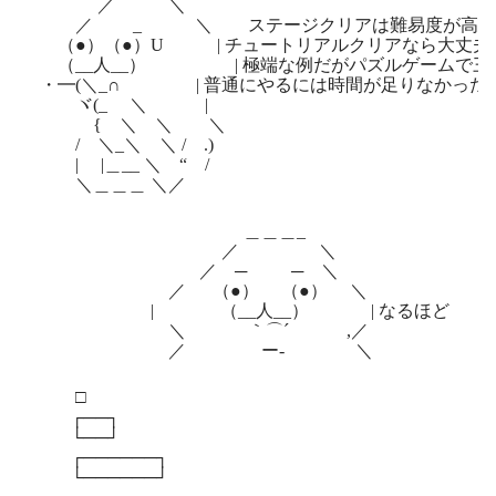
／ ＼
／ ゝ_ ＼ ステージクリアは難易度が高過ぎ
（●）（●）U | チュートリアルクリアなら大丈夫
（__人__） | 極端な例だがパズルゲームで三日以
・━(＼_∩ | 普通にやるには時間が足りなかった
ヾ(_ ＼ |
{ ＼ ＼ ＼
/ ＼_＼ ＼ / .)
| |＿__ ＼ “ /
＼＿＿＿ ＼／
＿＿＿_
／ ＼
／ ─ ─ ＼
／ （●） （●） ＼
| （__人__） | なるほど
＼ ｀⌒´ ,／
／ ー‐ ＼
□
┌──┐
└──┘
┌──────┐
└──────┘