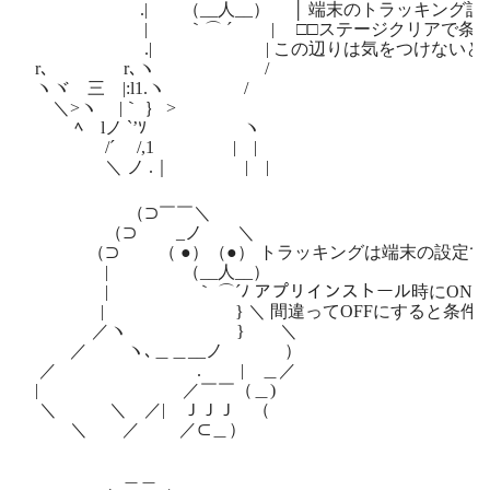
.| （__人__） │ 端末のトラッキング設
| ｀⌒ ´ | □□ステージクリアで条件
.| | この辺りは気をつけないとダ
r､ r､ヽ /
ヽヾ 三 |:l1.ヽ /
＼>ヽ |｀ ｝ >
ﾍ lノ `’ｿ ヽ
/´ /,1 | |
＼ ノ .｜ | |
（⊃￣￣＼
（⊃ _ノ ＼
（⊃ （ ●）（●） トラッキングは端末の設定で
| （__人__）
| ｀ ⌒´ﾉ アプリインストール時にONにし
| } ＼ 間違ってOFFにすると条件達成
／ヽ } ＼
／ ヽ､＿＿__ノ ）
／ . | ＿／
| ／￣￣（＿)
＼ ＼ ／| ＪＪＪ （
＼ ／ ／⊂＿）
＿＿