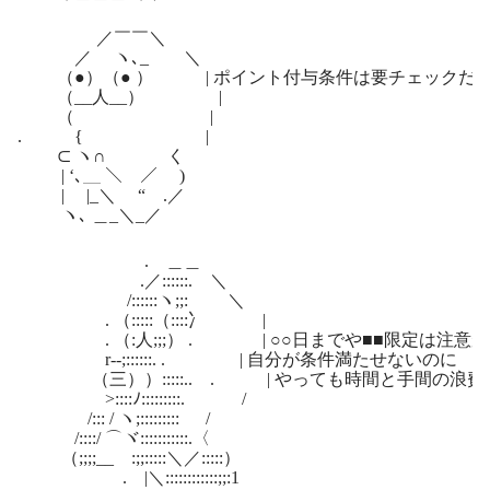
／￣￣＼
／ ヽ､_ ＼
（●）（● ） | ポイント付与条件は要チェックだ
（__人__） |
（ |
. { |
⊂ ヽ∩ く
| ‘､＿ ＼ ／ )
| |_＼ “ .／
ヽ､ ＿_＼_／
. ＿＿
.／::::::. ＼
/::::::ヽ;;: ＼
. （:::::（::::冫 |
. （:人;;;） . | ○○日までや■■限定は注意
r‐-;::::::. . | 自分が条件満たせないのに
（三））:::::.. . | やっても時間と手間の浪
>::::ﾉ:::::::::. /
/::: / ヽ;::::::::: /
/::::/ ⌒ヾ:::::::::::.〈
（;;;;__ゝ:;;:::::＼／:::::）
. |＼::::::::::::;;:1