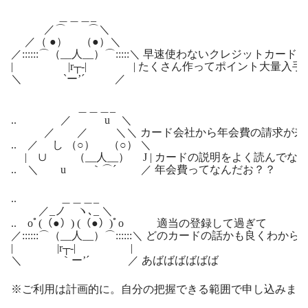
＿＿＿_
／⌒ ⌒＼
／（ ●） （●）＼
／::::::⌒（__人__）⌒:::::＼ 早速使わないクレジットカードを
| |r┬-| | たくさん作ってポイント大量入手
＼ `ー’´ ／
＿＿＿_
.. ／ u ＼
／ ／ ＼＼ カード会社から年会費の請求が来
.. ／ し （○） （○） ＼
| ∪ （__人__） J | カードの説明をよく読んでな
.. ＼ u ｀⌒´ ／ 年会費ってなんだお？？
.. ＿＿＿_
／_ノ ヽ､_ ＼
.. oﾟ(（●）) (（●）)ﾟo 適当の登録して過ぎて
／::::::⌒（__人__）⌒::::::＼ どのカードの話かも良くわか
| |r┬-| |
＼ ｀ー’´ ／ あばばばばばば
※ご利用は計画的に。自分の把握できる範囲で申し込みまし