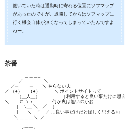
働いていた時は通勤時に寄れる位置にソフマップ
があったのですが、退職してからはソフマップに
行く機会自体が無くなってしまっていたんですよ
ねー。
茶番
＿＿＿_
／ ＼
／─ ─ ＼ やらない夫
／ （●） （●） ＼ ポイントサイトって
| （__人__） | 利用すると良い事だけに思え
＼ ⊂ ヽ∩ 何か裏は無いのかお
| | ‘､＿ ＼ ／ )
| |＿＿＼ “ ／ …良い事だけだと怪しく思えるお
＼ ＿＿＿＼_／