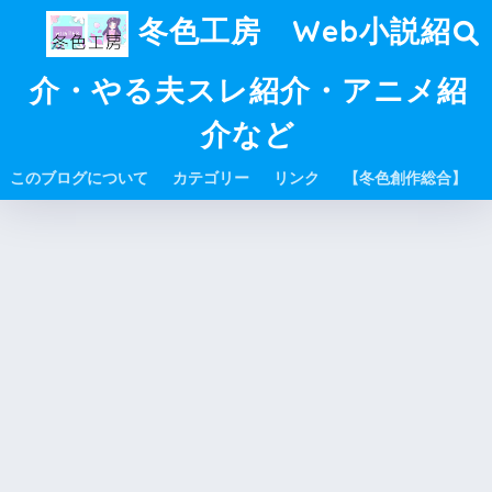
冬色工房 Web小説紹
介・やる夫スレ紹介・アニメ紹
介など
このブログについて
カテゴリー
リンク
【冬色創作総合】