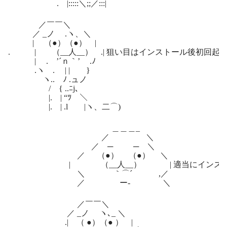
. |:::::＼;;／:::|
／￣￣＼
／ _ノ .ヽ、＼
| （●）（●） |
. | （__人__） .| 狙い目はインストール後初回起
| . ’´ｎ｀’ .ﾉ
.ヽ . | | }
ヽ.. ﾉ .ュノ
/ { ..ﾆj､
|. | “ﾂ ＼
|. | .l |ヽ、二⌒)
＿＿＿_
／ ＼
／ ─ ─ ＼
／ （●） （●） ＼
| （__人__） | 適当にインストール
＼ ｀⌒´ ,／
／ ー‐ ＼
／￣￣＼
／ _ノ ヽ､_ ＼
.| （ ●）（● ） |