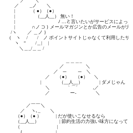
／￣￣＼
／ _ノ ＼
| （ ●）（●）
| （__人__） 無い！
| ﾉ …と言いたいがサービスによっては登
| ∩ノ ⊃ } メールマガジンとか広告のメールが大
/ヽ ／ ＿ノ }
( ヽ / / ノ ポイントサイトじゃなくて利用したサ
ヽ “ /＿| |
＼＿_/＿＿ /
＿＿＿_
／ ＼
／ ─ ─ ＼
／ （●） （●） ＼
| （__人__） | ダメじゃん
＼ ｀⌒´ ,／
／ ー‐ ＼
／￣￣＼
／ ヽ､_ ＼
（●）（● ） | だが使いこなせるなら
（__人__） | 節約生活の力強い味方になってく
（ |
. { |