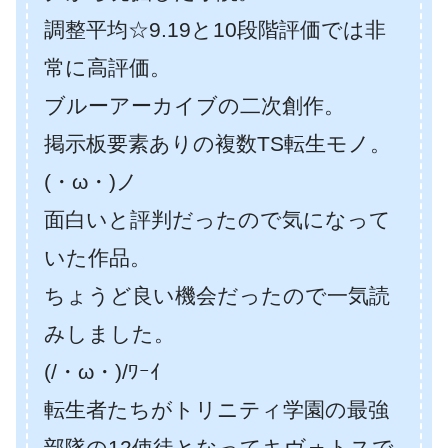
調整平均☆9.19と10段階評価では非
常に高評価。
ブルーアーカイブの二次創作。
掲示板要素ありの複数TS転生モノ。
(・ω・)ノ
面白いと評判だったので気になって
いた作品。
ちょうど良い機会だったので一気読
みしました。
(/・ω・)/ﾜｰｲ
転生者たちがトリニティ学園の最強
部隊の12使徒となってキヴォトスで