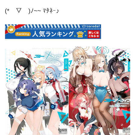
(*￣▽￣)ﾉ~~ ﾏﾀﾈｰ♪