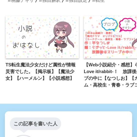
桐藤ナギサ
独自解釈
独自設定
転生
TS転生魔法少女だけど属性が情報
【Web小説紹介・感想】
災害でした。【掲示板】【魔法少
Love it/rabbit-！ 放
女】【ハーメルン】【小説感想】
ブの中に【なつしお】【
ム・高校生・青春・ラブ
この記事を書いた人