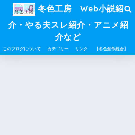
冬色工房 Web小説紹
介・やる夫スレ紹介・アニメ紹
介など
このブログについて
カテゴリー
リンク
【冬色創作総合】