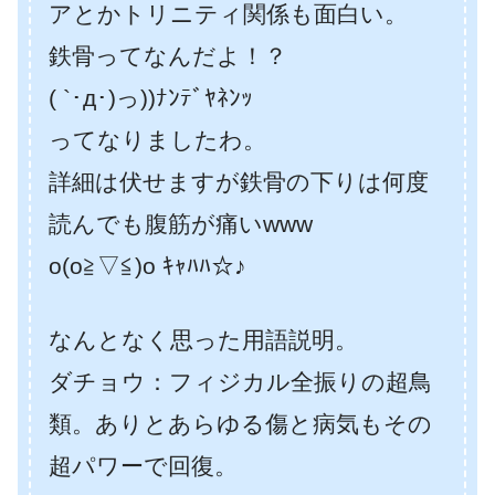
アとかトリニティ関係も面白い。
鉄骨ってなんだよ！？
( `･д･)っ))ﾅﾝﾃﾞﾔﾈﾝｯ
ってなりましたわ。
詳細は伏せますが鉄骨の下りは何度
読んでも腹筋が痛いwww
o(o≧▽≦)o ｷｬﾊﾊ☆♪
なんとなく思った用語説明。
ダチョウ：フィジカル全振りの超鳥
類。ありとあらゆる傷と病気もその
超パワーで回復。