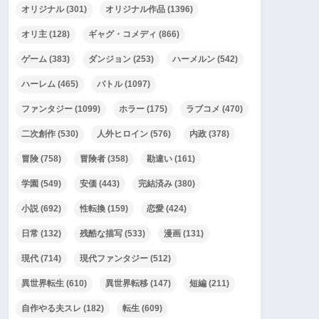
オリジナル
(301)
オリジナル作品
(1396)
オリ主
(128)
ギャグ・コメディ
(866)
ゲーム
(383)
ダンジョン
(253)
ハーメルン
(542)
ハーレム
(465)
バトル
(1097)
ファンタジー
(1099)
ホラー
(175)
ラブコメ
(470)
二次創作
(530)
人外ヒロイン
(576)
内政
(378)
冒険
(758)
冒険者
(358)
勘違い
(161)
学園
(549)
安価
(443)
完結済み
(380)
小説
(692)
性転換
(159)
恋愛
(424)
日常
(132)
残酷な描写
(533)
漫画
(131)
現代
(714)
現代ファンタジー
(512)
異世界転生
(610)
異世界転移
(147)
短編
(211)
自作やる夫スレ
(182)
転生
(609)