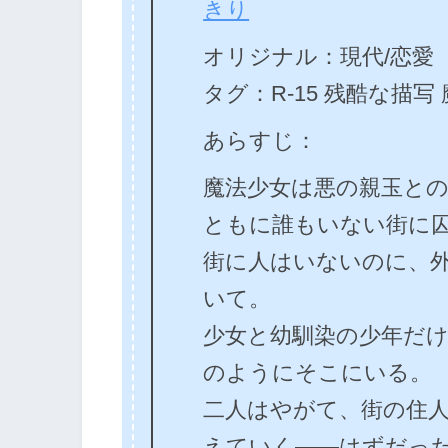
きり
オリジナル：現代/恋愛
タグ：R-15 残酷な描写
あらすじ：
魔法少女は悪の親玉と
ともに誰もいない街に
街に人はいないのに、
いて。
少女と幼馴染の少年だ
のようにそこにいる。
二人はやがて、街の住
えていく――はずだっ