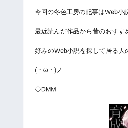
今回の冬色工房の記事はWeb小
最近読んだ作品から昔のおすす
好みのWeb小説を探して居る
(・ω・)ノ
◇DMM