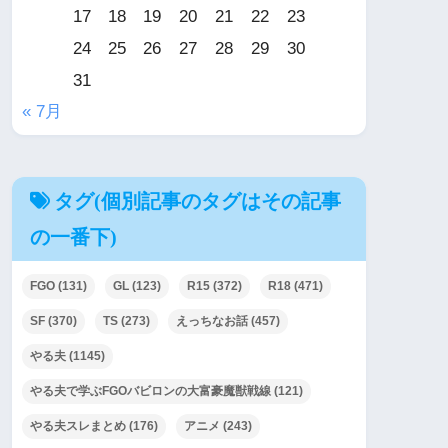
17
18
19
20
21
22
23
24
25
26
27
28
29
30
31
« 7月
タグ(個別記事のタグはその記事
の一番下)
FGO
(131)
GL
(123)
R15
(372)
R18
(471)
SF
(370)
TS
(273)
えっちなお話
(457)
やる夫
(1145)
やる夫で学ぶFGOバビロンの大富豪魔獣戦線
(121)
やる夫スレまとめ
(176)
アニメ
(243)