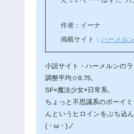
作者：イーナ
掲載サイト：
ハーメル
小説サイト・ハーメルンのラ
調整平均☆8.75。
SF×魔法少女×日常系。
ちょっと不思議系のボーイミ
んというヒロインをぶち込
(・ω・)ノ