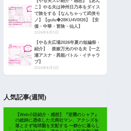
【やる夫スレ紹介・感想】【あん
こ】やる夫は神州日乃本をダイス
で旅をする【なんちゃって武侠モ
ノ】【gulu◆28KU4V0f26】【安
価・中華・冒険・仙人】
2026年8月5日
【やる夫広場2026年夏の短編祭・
紹介】 羨嫉万光のやる夫【一之
瀬アスナ・異能バトル・イチャラ
ブ】
2026年8月5日
人気記事(週間)