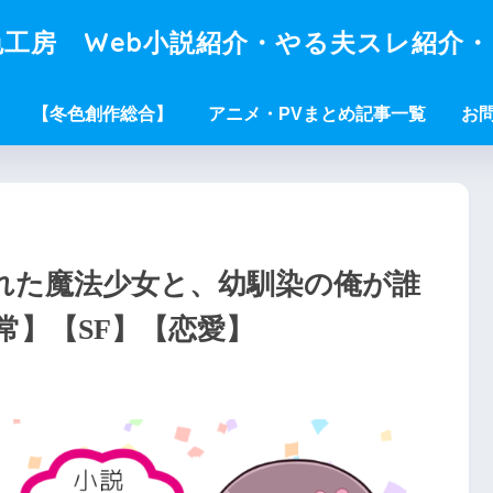
工房 Web小説紹介・やる夫スレ紹介
【冬色創作総合】
アニメ・PVまとめ記事一覧
お
れた魔法少女と、幼馴染の俺が誰
常】【SF】【恋愛】