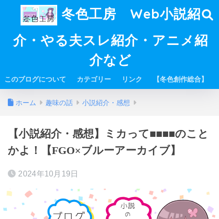
冬色工房 Web小説紹
介・やる夫スレ紹介・アニメ紹
介など
このブログについて
カテゴリー
リンク
【冬色創作総合】
ホーム
趣味の話
小説紹介・感想
【小説紹介・感想】ミカって■■■■のこと
かよ！【FGO×ブルーアーカイブ】
2024年10月19日