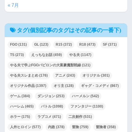
« 7月
タグ(個別記事のタグはその記事の一番下)
FGO
(131)
GL
(123)
R15
(372)
R18
(473)
SF
(371)
TS
(273)
えっちなお話
(459)
やる夫
(1147)
やる夫で学ぶFGOバビロンの大富豪魔獣戦線
(121)
やる夫スレまとめ
(176)
アニメ
(243)
オリジナル
(301)
オリジナル作品
(1397)
オリ主
(128)
ギャグ・コメディ
(867)
ゲーム
(384)
ダンジョン
(253)
ハーメルン
(542)
ハーレム
(465)
バトル
(1098)
ファンタジー
(1100)
ホラー
(175)
ラブコメ
(471)
二次創作
(531)
人外ヒロイン
(577)
内政
(378)
冒険
(759)
冒険者
(358)