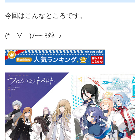
今回はこんなところです。
(*￣▽￣)ﾉ~~ ﾏﾀﾈｰ♪