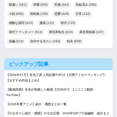
勘違い
(161)
学園
(550)
安価
(443)
完結済み
(380)
小説
(692)
性転換
(159)
恋愛
(426)
日常
(132)
残酷な描写
(533)
漫画
(131)
現代
(715)
現代ファンタジー
(513)
異世界転生
(610)
異世界転移
(147)
短編
(212)
自作やる夫スレ
(182)
転生
(609)
ピックアップ記事
【2026年07月】冬色工房 人気記事TOP10【月間アクセスランキング】
【おすすめ作品まとめ】
【動画投稿】冬色が投稿した動画【2026/07】【ニコニコ動画・
YouTube】
【2026年夏アニメ】紹介・感想まとめ一覧
【やる夫スレ紹介・感想】やる夫広場 2026年GWプチ短編祭 紹介まと