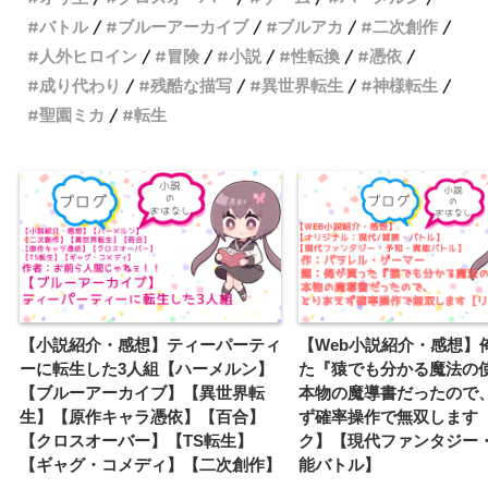
バトル
ブルーアーカイブ
ブルアカ
二次創作
人外ヒロイン
冒険
小説
性転換
憑依
成り代わり
残酷な描写
異世界転生
神様転生
聖園ミカ
転生
【小説紹介・感想】ティーパーティ
【Web小説紹介・感想】
ーに転生した3人組【ハーメルン】
た『猿でも分かる魔法の
【ブルーアーカイブ】【異世界転
本物の魔導書だったので
生】【原作キャラ憑依】【百合】
ず確率操作で無双します
【クロスオーバー】【TS転生】
ク】【現代ファンタジー
【ギャグ・コメディ】【二次創作】
能バトル】