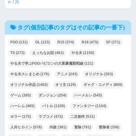
« 7月
タグ(個別記事のタグはその記事の一番下)
FGO
(131)
GL
(123)
R15
(374)
R18
(475)
SF
(371)
TS
(273)
えっちなお話
(461)
やる夫
(1150)
やる夫で学ぶFGOバビロンの大富豪魔獣戦線
(121)
やる夫スレまとめ
(176)
アニメ
(243)
オリジナル
(303)
オリジナル作品
(1402)
オリ主
(129)
ギャグ・コメディ
(869)
ゲーム
(385)
ダンジョン
(254)
ハーメルン
(545)
ハーレム
(465)
バトル
(1100)
ファンタジー
(1104)
ホラー
(175)
ラブコメ
(472)
二次創作
(531)
人外ヒロイン
(578)
内政
(381)
冒険
(761)
冒険者
(358)