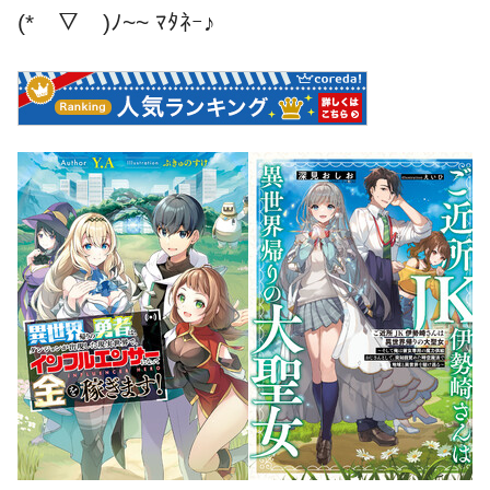
(*￣▽￣)ﾉ~~ ﾏﾀﾈｰ♪