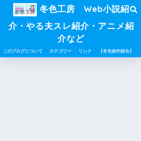
冬色工房 Web小説紹
介・やる夫スレ紹介・アニメ紹
介など
このブログについて
カテゴリー
リンク
【冬色創作総合】