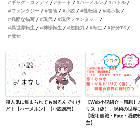
ギャグ・コメディ
チート
ハーメルン
バトル
ファンタジー
冒険
小説
性転換
掲示板
残酷な描写
現代
現代ファンタジー
異世界転生
神様転生
超能力
転生
部分TS
魔女
殺人鬼に集まられても困るんですけ
【Web小説紹介・感想】
ど！【ハーメルン】【小説感想】
リス（偽）、呪術の世界
【呪術廻戦・Fate・憑依
主】