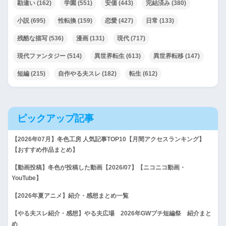
勘違い
(162)
学園
(551)
安価
(443)
完結済み
(380)
小説
(695)
性転換
(159)
恋愛
(427)
日常
(133)
残酷な描写
(536)
漫画
(131)
現代
(717)
現代ファンタジー
(514)
異世界転生
(613)
異世界転移
(147)
短編
(215)
自作やる夫スレ
(182)
転生
(612)
ピックアップ記事
【2026年07月】冬色工房 人気記事TOP10【月間アクセスランキング】
【おすすめ作品まとめ】
【動画投稿】冬色が投稿した動画【2026/07】【ニコニコ動画・
YouTube】
【2026年夏アニメ】紹介・感想まとめ一覧
【やる夫スレ紹介・感想】やる夫広場 2026年GWプチ短編祭 紹介まと
め