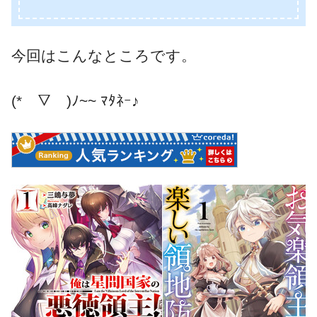
今回はこんなところです。
(*￣▽￣)ﾉ~~ ﾏﾀﾈｰ♪