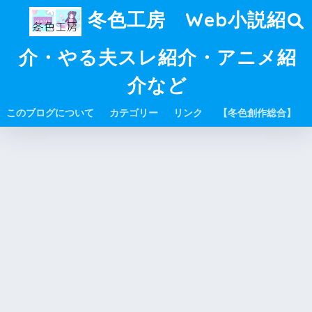
冬色工房 Web小説紹
介・やる夫スレ紹介・アニメ紹
介など
このブログについて
カテゴリー
リンク
【冬色創作総合】