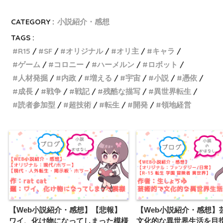
CATEGORY :
小説紹介・感想
TAGS :
R15
SF
オリジナル
オリ主
キャラ
ゲーム
コロニー
ハーメルン
ロボット
人材発掘
内政
増える
宇宙
小説
憑依
成長
戦争
戦記
残酷な描写
異世界転生
読者参加型
超技術
転生
開発
領地経営
【Web小説紹介・感想】【悲報】
【Web小説紹介・感想】
ワイ、化け物になってしまった模様
文化的な異世界生活を目