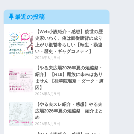
最近の投稿
【Web小説紹介・感想】後世の歴
史家いわく、俺は面従腹背の成り
上がり復讐者らしい【転生・勘違
い・歴史・ギャグコメディ】
2026年8月9日
【やる夫広場2026年夏の短編祭・
紹介】 【R18】魔族に未来はあり
ません 【桂華院瑠奈・ダーク・虜
囚】
2026年8月9日
【やる夫スレ紹介・感想】やる夫
広場2026年夏の短編祭 紹介まと
め
2026年8月9日