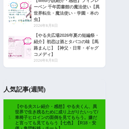
【Web小説紹介・感想】フィンレ
ーベン 千年図書館の魔法使い【異
世界転生・魔法使い・学園・本の
虫】
2026年8月8日
【やる夫広場2026年夏の短編祭・
紹介】初恋は酒とタバコの味【馬
路まんじ】【神父・日常・ギャグ
コメディ】
2026年8月8日
人気記事(週間)