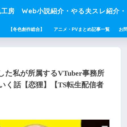
工房 Web小説紹介・やる夫スレ紹介
【冬色創作総合】
アニメ・PVまとめ記事一覧
お
た私が所属するVTuber事務所
いく話【恋狸】【TS転生配信者