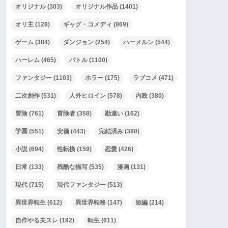
オリジナル
(303)
オリジナル作品
(1401)
オリ主
(128)
ギャグ・コメディ
(869)
ゲーム
(384)
ダンジョン
(254)
ハーメルン
(544)
ハーレム
(465)
バトル
(1100)
ファンタジー
(1103)
ホラー
(175)
ラブコメ
(471)
二次創作
(531)
人外ヒロイン
(578)
内政
(380)
冒険
(761)
冒険者
(358)
勘違い
(162)
学園
(551)
安価
(443)
完結済み
(380)
小説
(694)
性転換
(159)
恋愛
(426)
日常
(133)
残酷な描写
(535)
漫画
(131)
現代
(715)
現代ファンタジー
(513)
異世界転生
(612)
異世界転移
(147)
短編
(214)
自作やる夫スレ
(182)
転生
(611)