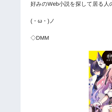
好みのWeb小説を探して居る
(・ω・)ノ
◇DMM