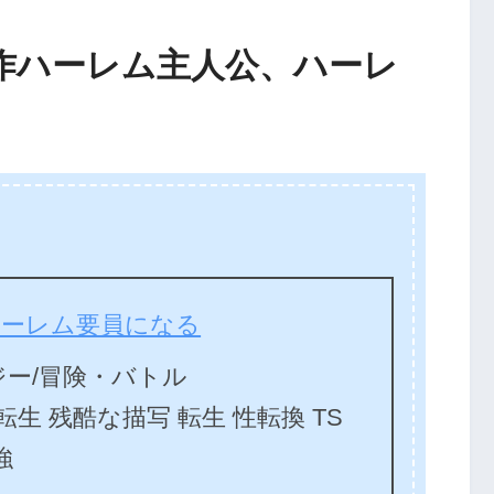
作ハーレム主人公、ハーレ
ハーレム要員になる
ー/冒険・バトル
転生 残酷な描写 転生 性転換 TS
強