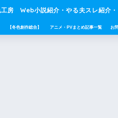
工房 Web小説紹介・やる夫スレ紹介
【冬色創作総合】
アニメ・PVまとめ記事一覧
お