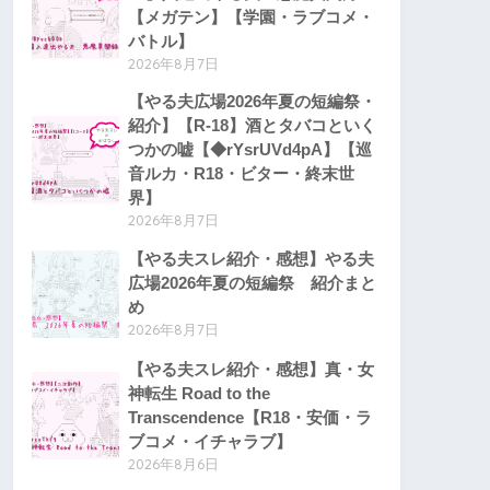
【メガテン】【学園・ラブコメ・
バトル】
2026年8月7日
【やる夫広場2026年夏の短編祭・
紹介】【R-18】酒とタバコといく
つかの嘘【◆rYsrUVd4pA】【巡
音ルカ・R18・ビター・終末世
界】
2026年8月7日
【やる夫スレ紹介・感想】やる夫
広場2026年夏の短編祭 紹介まと
め
2026年8月7日
【やる夫スレ紹介・感想】真・女
神転生 Road to the
Transcendence【R18・安価・ラ
ブコメ・イチャラブ】
2026年8月6日