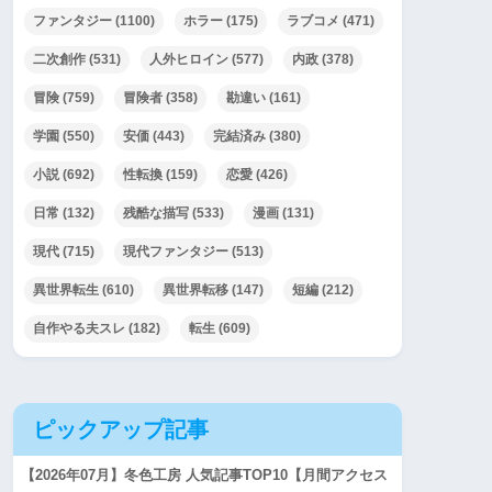
ファンタジー
(1100)
ホラー
(175)
ラブコメ
(471)
二次創作
(531)
人外ヒロイン
(577)
内政
(378)
冒険
(759)
冒険者
(358)
勘違い
(161)
学園
(550)
安価
(443)
完結済み
(380)
小説
(692)
性転換
(159)
恋愛
(426)
日常
(132)
残酷な描写
(533)
漫画
(131)
現代
(715)
現代ファンタジー
(513)
異世界転生
(610)
異世界転移
(147)
短編
(212)
自作やる夫スレ
(182)
転生
(609)
ピックアップ記事
【2026年07月】冬色工房 人気記事TOP10【月間アクセス