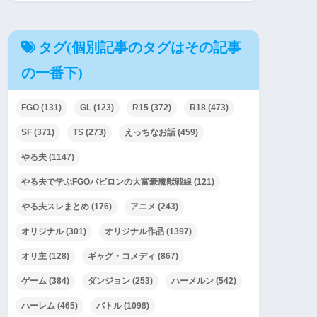
タグ(個別記事のタグはその記事
の一番下)
FGO
(131)
GL
(123)
R15
(372)
R18
(473)
SF
(371)
TS
(273)
えっちなお話
(459)
やる夫
(1147)
やる夫で学ぶFGOバビロンの大富豪魔獣戦線
(121)
やる夫スレまとめ
(176)
アニメ
(243)
オリジナル
(301)
オリジナル作品
(1397)
オリ主
(128)
ギャグ・コメディ
(867)
ゲーム
(384)
ダンジョン
(253)
ハーメルン
(542)
ハーレム
(465)
バトル
(1098)