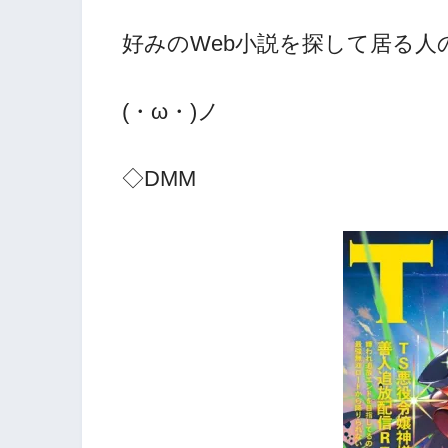
好みのWeb小説を探して居る
(・ω・)ノ
◇DMM