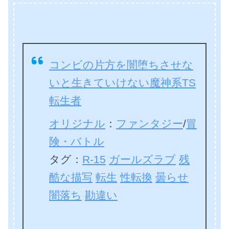
コンビの片方を闇堕ちさせな
いと生きていけない魔神系TS
転生者
オリジナル
：
ファンタジー
/
冒
険・バトル
タグ：
R-15
ガールズラブ
残
酷な描写
転生
性転換
曇らせ
闇落ち
勘違い