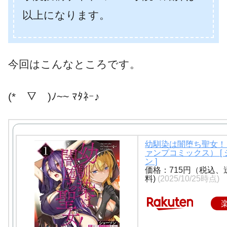
以上になります。
今回はこんなところです。
(*￣▽￣)ﾉ~~ ﾏﾀﾈｰ♪
幼馴染は闇堕ち聖女！
ァンプコミックス） [
ン ]
価格：715円（税込、
料)
(2025/10/25時点)