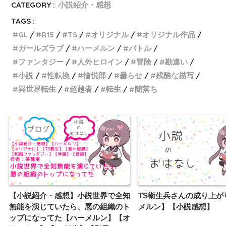
CATEGORY :
小説紹介・感想
TAGS :
GL
R15
TS
オリジナル
オリジナル作品
ガールズラブ
ハーメルン
バトル
ファンタジー
人外ヒロイン
冒険
勘違い
小説
性転換
愉悦部
曇らせ
残酷な描写
異世界転生
超越者
転生
闇落ち
【小説紹介・感想】小説世界で全知
TS衛生兵さんの成り上が
無能を演じていたら、悪の組織のト
メルン】【小説感想】
ップになってた【ハーメルン】【オ