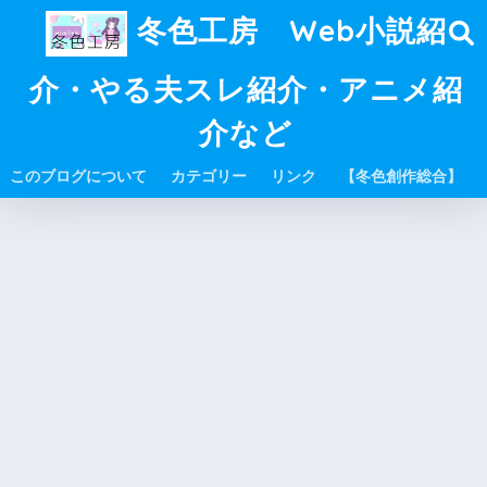
冬色工房 Web小説紹
介・やる夫スレ紹介・アニメ紹
介など
このブログについて
カテゴリー
リンク
【冬色創作総合】