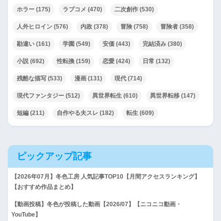
ホラー
(175)
ラブコメ
(470)
二次創作
(530)
人外ヒロイン
(576)
内政
(378)
冒険
(758)
冒険者
(358)
勘違い
(161)
学園
(549)
安価
(443)
完結済み
(380)
小説
(692)
性転換
(159)
恋愛
(424)
日常
(132)
残酷な描写
(533)
漫画
(131)
現代
(714)
現代ファンタジー
(512)
異世界転生
(610)
異世界転移
(147)
短編
(211)
自作やる夫スレ
(182)
転生
(609)
ピックアップ記事
【2026年07月】冬色工房 人気記事TOP10【月間アクセスランキング】
【おすすめ作品まとめ】
【動画投稿】冬色が投稿した動画【2026/07】【ニコニコ動画・
YouTube】