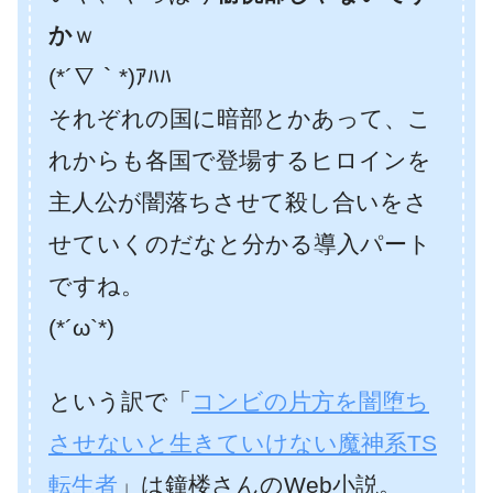
か
ｗ
(*´∇｀*)ｱﾊﾊ
それぞれの国に暗部とかあって、こ
れからも各国で登場するヒロインを
主人公が闇落ちさせて殺し合いをさ
せていくのだなと分かる導入パート
ですね。
(*´ω`*)
という訳で「
コンビの片方を闇堕ち
させないと生きていけない魔神系TS
転生者
」は鐘楼さんのWeb小説。