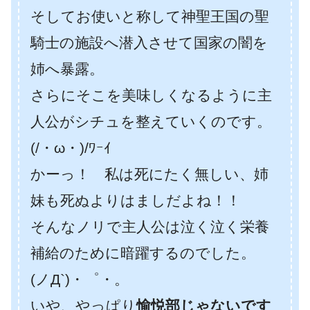
そしてお使いと称して神聖王国の聖
騎士の施設へ潜入させて国家の闇を
姉へ暴露。
さらにそこを美味しくなるように主
人公がシチュを整えていくのです。
(/・ω・)/ﾜｰｲ
かーっ！ 私は死にたく無しい、姉
妹も死ぬよりはましだよね！！
そんなノリで主人公は泣く泣く栄養
補給のために暗躍するのでした。
(ノД`)・゜・。
いや、やっぱり
愉悦部じゃないです