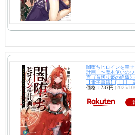
闇堕ちヒロインを幸せ
計画 〜魔本使いの少
言《首切り姫の絶望》
【電子書籍】[ 上川 景
価格：737円
(2025/1