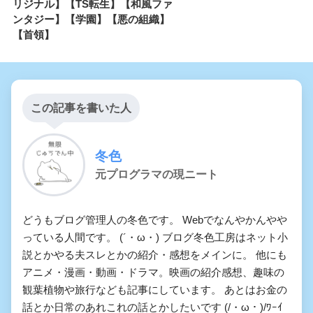
リジナル】【TS転生】【和風ファ
ンタジー】【学園】【悪の組織】
【首領】
この記事を書いた人
冬色
元プログラマの現ニート
どうもブログ管理人の冬色です。 Webでなんやかんやや
っている人間です。 (´・ω・) ブログ冬色工房はネット小
説とかやる夫スレとかの紹介・感想をメインに。 他にも
アニメ・漫画・動画・ドラマ。映画の紹介感想、趣味の
観葉植物や旅行なども記事にしています。 あとはお金の
話とか日常のあれこれの話とかしたいです (/・ω・)/ﾜｰｲ