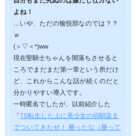
自分もまた死ぬのは嫌だし仕方ない
よね！
…いや、ただの愉悦部なのでは？？
ｗ
(＞▽＜*)ww
現在聖騎士ちゃんを闇落ちさせると
ころでまだまだ第一章という所だけ
ど、これからこんな話が続くのだと
分かりやすい導入です。
一時匿名でしたが、以前紹介した
「
TS転生した上に美少女の幼馴染ま
でついてきたぜ！ 勝ったな（勝って