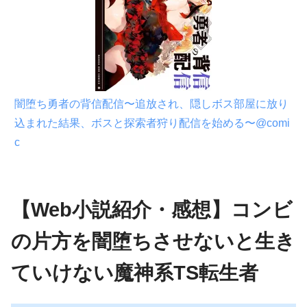
闇堕ち勇者の背信配信〜追放され、隠しボス部屋に放り
込まれた結果、ボスと探索者狩り配信を始める〜@comi
c
【Web小説紹介・感想】コンビ
の片方を闇堕ちさせないと生き
ていけない魔神系TS転生者