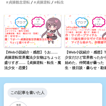
貞操観念逆転
貞操逆転
転生
【Web小説紹介・感想】うお……
【Web小説紹介・感想】
貞操逆転世界魔法少女物はちょっと
少女だけど世界救ったか
盛りすぎ……【貞操逆転・転生・魔
始めた、仲間達が曇った【
法少女・恋愛】
生・後日談・曇らせ・勘
この記事を書いた人