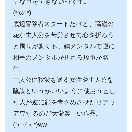
チな事をできないって事。
(*‘ω‘ *)
底辺冒険者スタートだけど、高嶺の
花な主人公を苦労させて心を折ろう
と周りが動くも、鋼メンタルで逆に
相手のメンタルが折れる珍事が発
生。
主人公に秋波を送る女性や主人公を
陰謀というかいいように使おうとし
た人が逆に顔を青ざめさせたりアワ
アワするのが大変楽しい作品。
(＞▽＜*)ww