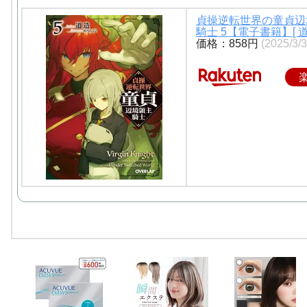
貞操逆転世界の童貞辺
騎士 5【電子書籍】[ 道
価格：858円
(2025/3