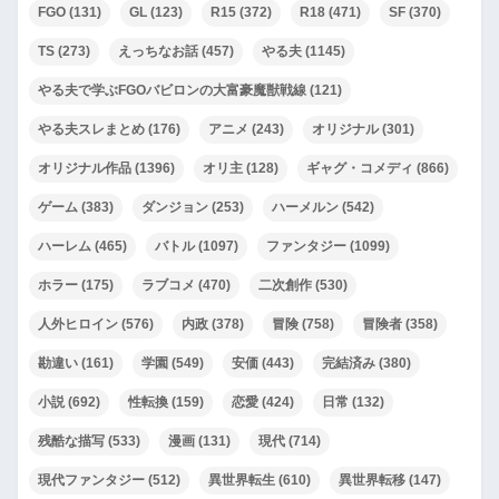
FGO
(131)
GL
(123)
R15
(372)
R18
(471)
SF
(370)
TS
(273)
えっちなお話
(457)
やる夫
(1145)
やる夫で学ぶFGOバビロンの大富豪魔獣戦線
(121)
やる夫スレまとめ
(176)
アニメ
(243)
オリジナル
(301)
オリジナル作品
(1396)
オリ主
(128)
ギャグ・コメディ
(866)
ゲーム
(383)
ダンジョン
(253)
ハーメルン
(542)
ハーレム
(465)
バトル
(1097)
ファンタジー
(1099)
ホラー
(175)
ラブコメ
(470)
二次創作
(530)
人外ヒロイン
(576)
内政
(378)
冒険
(758)
冒険者
(358)
勘違い
(161)
学園
(549)
安価
(443)
完結済み
(380)
小説
(692)
性転換
(159)
恋愛
(424)
日常
(132)
残酷な描写
(533)
漫画
(131)
現代
(714)
現代ファンタジー
(512)
異世界転生
(610)
異世界転移
(147)