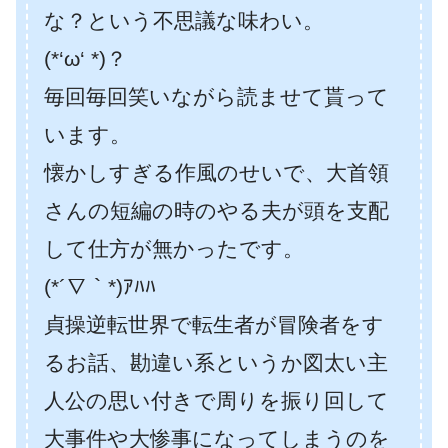
な？という不思議な味わい。
(*‘ω‘ *)？
毎回毎回笑いながら読ませて貰って
います。
懐かしすぎる作風のせいで、大首領
さんの短編の時のやる夫が頭を支配
して仕方が無かったです。
(*´∇｀*)ｱﾊﾊ
貞操逆転世界で転生者が冒険者をす
るお話、勘違い系というか図太い主
人公の思い付きで周りを振り回して
大事件や大惨事になってしまうのを