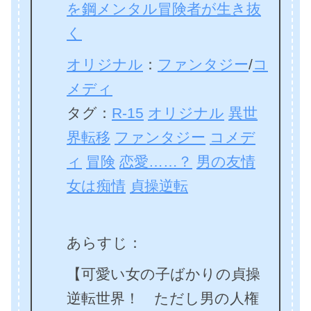
を鋼メンタル冒険者が生き抜
く
オリジナル
：
ファンタジー
/
コ
メディ
タグ：
R-15
オリジナル
異世
界転移
ファンタジー
コメデ
ィ
冒険
恋愛……？
男の友情
女は痴情
貞操逆転
あらすじ：
【可愛い女の子ばかりの貞操
逆転世界！ ただし男の人権