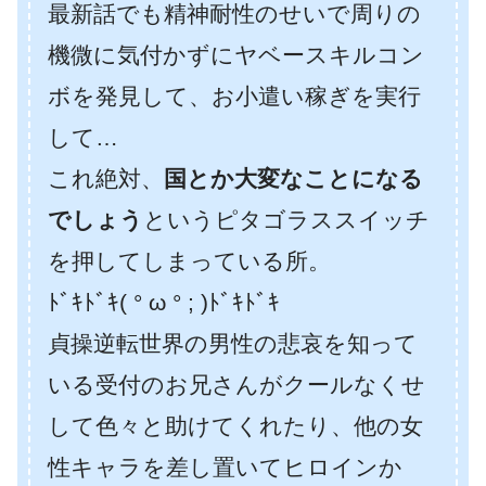
最新話でも精神耐性のせいで周りの
機微に気付かずにヤベースキルコン
ボを発見して、お小遣い稼ぎを実行
して…
これ絶対、
国とか大変なことになる
でしょう
というピタゴラススイッチ
を押してしまっている所。
ﾄﾞｷﾄﾞｷ( ° ω ° ; )ﾄﾞｷﾄﾞｷ
貞操逆転世界の男性の悲哀を知って
いる受付のお兄さんがクールなくせ
して色々と助けてくれたり、他の女
性キャラを差し置いてヒロインか