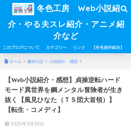
冬色工房 Web小説紹
介・やる夫スレ紹介・アニメ紹
介など
このブログについて
カテゴリー
リンク
【冬色創作総合】
ホーム
趣味の話
小説紹介・感想
【Web小説紹介・感想】貞操逆転ハード
モード異世界を鋼メンタル冒険者が生き
抜く【風見ひなた（ＴＳ団大首領）】
【転生・コメディ】
2025年3月30日