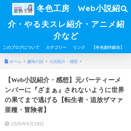
冬色工房 Web小説紹
介・やる夫スレ紹介・アニメ紹
介など
このブログについて
カテゴリー
リンク
【冬色創作総合】
ホーム
趣味の話
小説紹介・感想
【Web小説紹介・感想】元パーティーメ
ンバーに『ざまぁ』されないように世界
の果てまで逃げる【転生者・追放ザマァ
亜種・冒険者】
2026年6月28日