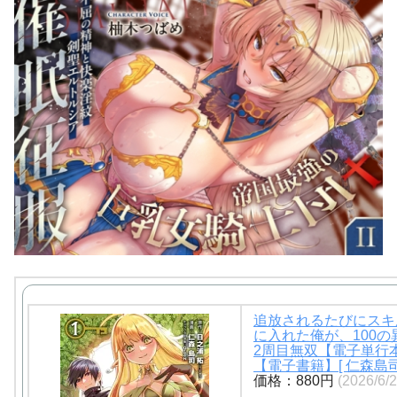
追放されるたびにスキ
に入れた俺が、100の
2周目無双【電子単行
【電子書籍】[ 仁森島司
価格：880円
(2026/6