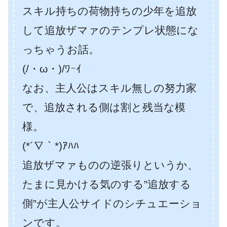
スキル持ちの荷物持ちの少年を追放
して追放ザマァのテンプレ状態にな
っちゃうお話。
(/・ω・)/ﾜｰｲ
なお、主人公はスキル無しの努力家
で、追放される側は割と残当な模
様。
(*´∇｀*)ｱﾊﾊ
追放ザマァものの逆張りというか、
たまに見かける気のする”追放する
側”が主人公サイドのシチュエーショ
ンです。