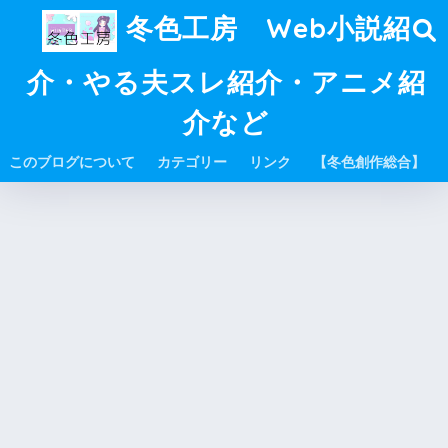
冬色工房 Web小説紹
介・やる夫スレ紹介・アニメ紹
介など
このブログについて
カテゴリー
リンク
【冬色創作総合】