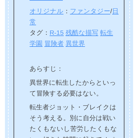
オリジナル
：
ファンタジー
/
日
常
タグ：
R-15
残酷な描写
転生
学園
冒険者
異世界
あらすじ：
異世界に転生したからといっ
て冒険する必要はない。
転生者ジョット・ブレイクは
そう考える。別に自分は戦い
たくもないし苦労したくもな