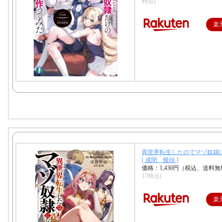
時点)
楽
異世界転生したのでマゾ奴隷
[ 成間 饅頭 ]
価格：1,430円（税込、送料無
17時点)
楽