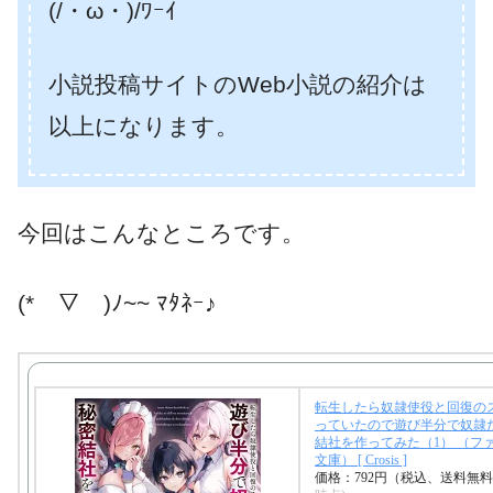
(/・ω・)/ﾜｰｲ
小説投稿サイトのWeb小説の紹介は
以上になります。
今回はこんなところです。
(*￣▽￣)ﾉ~~ ﾏﾀﾈｰ♪
転生したら奴隷使役と回復の
っていたので遊び半分で奴隷
結社を作ってみた（1） （フ
文庫） [ Crosis ]
価格：792円（税込、送料無料