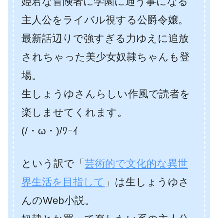
姫君な冒険者に学園に通う事になる
主人公をライバル視する公爵令嬢。
最新話辺りで強すぎる力ゆえに追放
されちゃった美少女奴隷ちゃんも登
場。
生しょうゆさんらしい作風で読者を
楽しませてくれます。
(/・ω・)/ﾜｰｲ
という訳で「
芸術的で文化的な異世
界生活を目指して
」は生しょうゆさ
んのWeb小説。