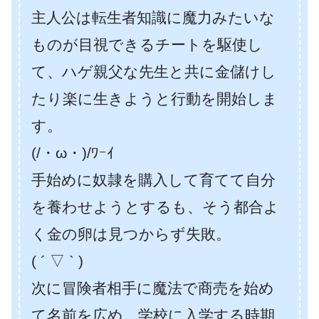
主人公は転生者知識に魔力みたいな
ものが目視できるチートを駆使し
て、ハゲ親父な先生と共に金儲けし
たり楽に生きようと行動を開始しま
す。
(/・ω・)/ﾜｰｲ
手始めに奴隷を購入して育てて自分
を養わせようとするも、そう都合よ
く金の卵は見つからず失敗。
( ´ ▽ ` )
次に冒険者相手に魔法で商売を始め
て名前を広め、学校に入学する時期