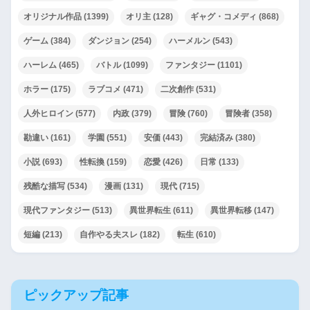
オリジナル作品
(1399)
オリ主
(128)
ギャグ・コメディ
(868)
ゲーム
(384)
ダンジョン
(254)
ハーメルン
(543)
ハーレム
(465)
バトル
(1099)
ファンタジー
(1101)
ホラー
(175)
ラブコメ
(471)
二次創作
(531)
人外ヒロイン
(577)
内政
(379)
冒険
(760)
冒険者
(358)
勘違い
(161)
学園
(551)
安価
(443)
完結済み
(380)
小説
(693)
性転換
(159)
恋愛
(426)
日常
(133)
残酷な描写
(534)
漫画
(131)
現代
(715)
現代ファンタジー
(513)
異世界転生
(611)
異世界転移
(147)
短編
(213)
自作やる夫スレ
(182)
転生
(610)
ピックアップ記事