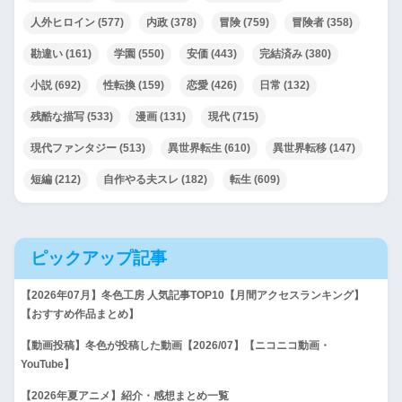
人外ヒロイン
(577)
内政
(378)
冒険
(759)
冒険者
(358)
勘違い
(161)
学園
(550)
安価
(443)
完結済み
(380)
小説
(692)
性転換
(159)
恋愛
(426)
日常
(132)
残酷な描写
(533)
漫画
(131)
現代
(715)
現代ファンタジー
(513)
異世界転生
(610)
異世界転移
(147)
短編
(212)
自作やる夫スレ
(182)
転生
(609)
ピックアップ記事
【2026年07月】冬色工房 人気記事TOP10【月間アクセスランキング】
【おすすめ作品まとめ】
【動画投稿】冬色が投稿した動画【2026/07】【ニコニコ動画・
YouTube】
【2026年夏アニメ】紹介・感想まとめ一覧