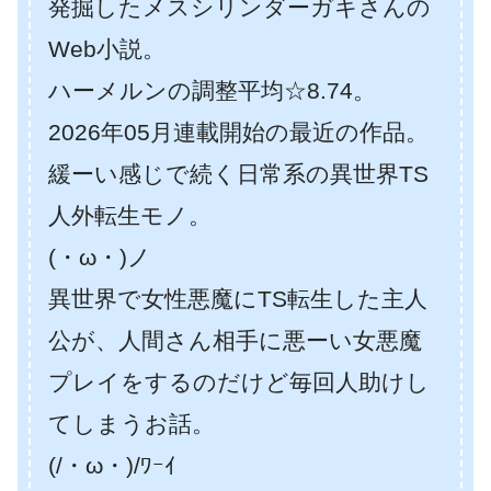
発掘したメスシリンダーガキさんの
Web小説。
ハーメルンの調整平均☆8.74。
2026年05月連載開始の最近の作品。
緩ーい感じで続く日常系の異世界TS
人外転生モノ。
(・ω・)ノ
異世界で女性悪魔にTS転生した主人
公が、人間さん相手に悪ーい女悪魔
プレイをするのだけど毎回人助けし
てしまうお話。
(/・ω・)/ﾜｰｲ