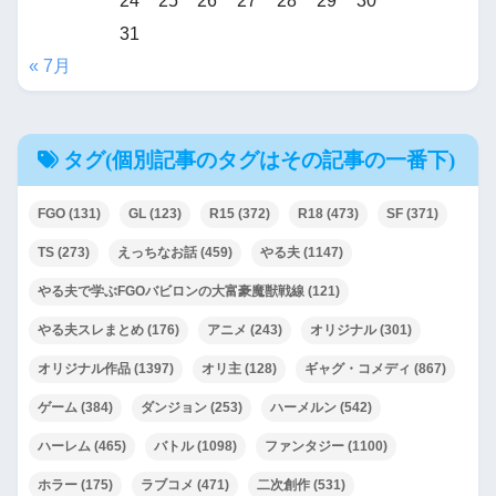
24
25
26
27
28
29
30
31
« 7月
タグ(個別記事のタグはその記事の一番下)
FGO
(131)
GL
(123)
R15
(372)
R18
(473)
SF
(371)
TS
(273)
えっちなお話
(459)
やる夫
(1147)
やる夫で学ぶFGOバビロンの大富豪魔獣戦線
(121)
やる夫スレまとめ
(176)
アニメ
(243)
オリジナル
(301)
オリジナル作品
(1397)
オリ主
(128)
ギャグ・コメディ
(867)
ゲーム
(384)
ダンジョン
(253)
ハーメルン
(542)
ハーレム
(465)
バトル
(1098)
ファンタジー
(1100)
ホラー
(175)
ラブコメ
(471)
二次創作
(531)