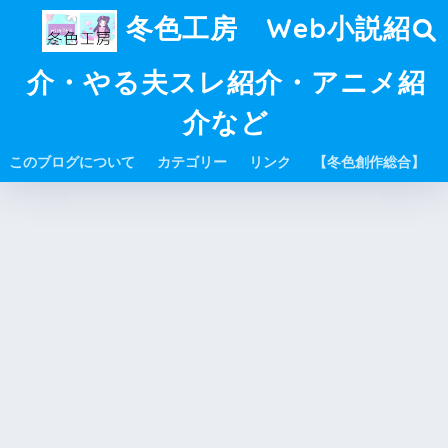
冬色工房 Web小説紹
介・やる夫スレ紹介・アニメ紹
介など
このブログについて
カテゴリー
リンク
【冬色創作総合】