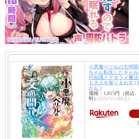
小悪魔ベリルの文明開
ちゃん転生したギャル
代知識とデタラメ魔法
も大人を振りまわす [
かん ]
価格：1,815円（税込
料)
(2026/5/31時点)