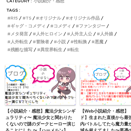
CATEGORY :
小説紹介・感想
TAGS :
R15
TS
オリジナル
オリジナル作品
ギャグ・コメディ
コメディ
ファンタジー
メタ発言
人外ヒロイン
人外主人公
人外娘
人外転生
冒険者
小説
性転換
悪魔
残酷な描写
異世界転生
転生
【小説紹介・感想】魔法少女シンギ
【Web小説紹介・感想】
ュラリティ〜 魔法少女と関わりた
ド】生まれた直後から最
くないので謎のダークヒーロー演じ
内バトルしてたら魔力量
ることにした 〜【ハーメルン】
域を超えてました〜悪憑