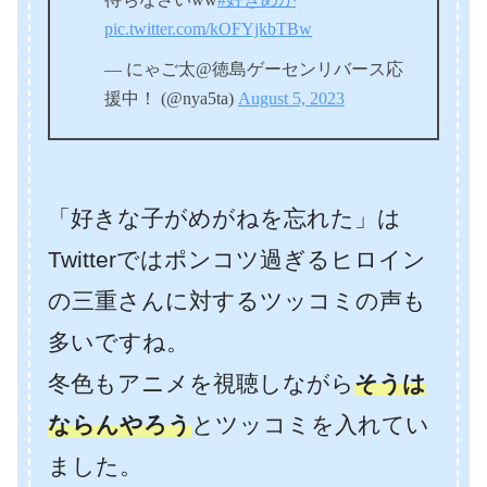
pic.twitter.com/kOFYjkbTBw
— にゃご太@徳島ゲーセンリバース応
援中！ (@nya5ta)
August 5, 2023
「好きな子がめがねを忘れた」は
Twitterではポンコツ過ぎるヒロイン
の三重さんに対するツッコミの声も
多いですね。
冬色もアニメを視聴しながら
そうは
ならんやろう
とツッコミを入れてい
ました。