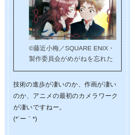
©藤近小梅／SQUARE ENIX・
製作委員会がめがねを忘れた
技術の進歩が凄いのか、作画が凄い
のか、アニメの最初のカメラワーク
が凄いですねー。
(*´ー｀*)