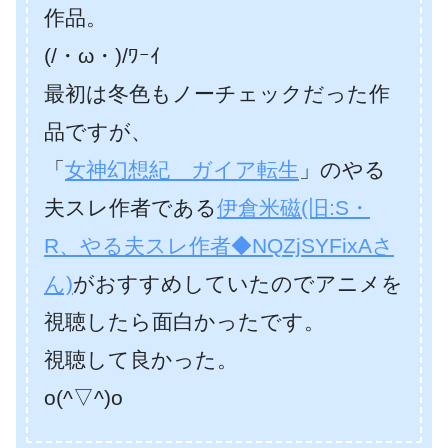
作品。
(/・ω・)/ﾜｰｲ
最初は冬色もノーチェックだった作
品ですが、
「
女神幻想紀 ガイア転生
」のやる
夫スレ作者である
伊倉米磁(旧:S・
R、やる夫スレ作者◆NQZjSYFixAさ
ん)
がおすすめしていたのでアニメを
視聴したら面白かったです。
視聴して良かった。
o(^▽^)o