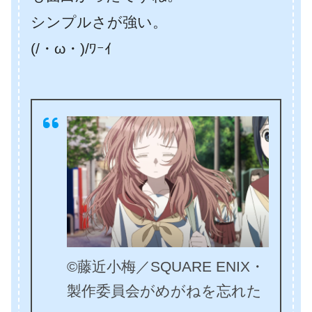
シンプルさが強い。
(/・ω・)/ﾜｰｲ
©藤近小梅／SQUARE ENIX・
製作委員会がめがねを忘れた