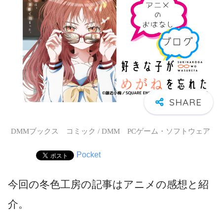
DMMブックス コミック / DMM PCゲーム・ソフトウェア
Pocket
今回の冬色工房の記事はアニメの感想と紹
介。