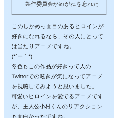
製作委員会がめがねを忘れた
このしかめっ面目のあるヒロインが
好きになれるなら、その人にとって
は当たりアニメですね。
(*´ー｀*)
冬色もこの作品が好きって人の
Twitterでの呟きが気になってアニメ
を視聴してみようと思いました。
可愛いヒロインを愛でるアニメです
が、主人公小村くんのリアクション
も面白かったですね。