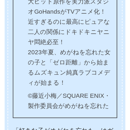
大ヒット原作を実力派スタジ
オGoHandsがTVアニメ化！
近すぎるのに最高にピュアな
二人の関係にドキドキニヤニ
ヤ悶絶必至！
2023年夏、めがねを忘れた女
の子と「ゼロ距離」から始ま
るムズキュン純真ラブコメデ
ィが始まる！
©藤近小梅／SQUARE ENIX・
製作委員会がめがねを忘れた