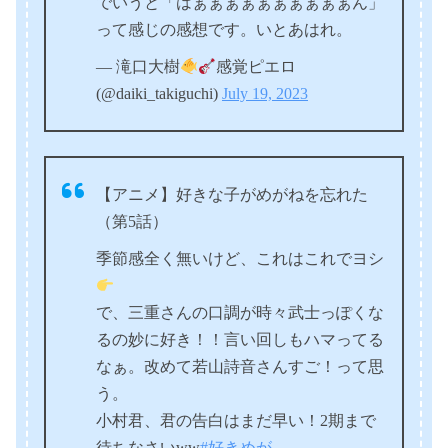
でいうと「はぁぁぁぁぁぁぁぁぁぁん」
って感じの感想です。いとあはれ。
— 滝口大樹
感覚ピエロ
(@daiki_takiguchi)
July 19, 2023
【アニメ】好きな子がめがねを忘れた
（第5話）
季節感全く無いけど、これはこれでヨシ
で、三重さんの口調が時々武士っぽくな
るの妙に好き！！言い回しもハマってる
なぁ。改めて若山詩音さんすご！って思
う。
小村君、君の告白はまだ早い！2期まで
待ちなさいww
#好きめが