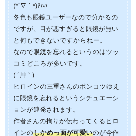
(*´∇｀*)ｱﾊﾊ
冬色も眼鏡ユーザーなので分かるの
ですが、目が悪すぎると眼鏡が無い
と何もできないですからねー。
なので眼鏡を忘れるというのはツッ
コミどころが多いです。
( ´艸｀)
ヒロインの三重さんのポンコツゆえ
に眼鏡を忘れるというシチュエーシ
ョンが連発されます。
作者さんの拘りが伝わってくるヒロ
インの
しかめっ面が可愛い
のが今作