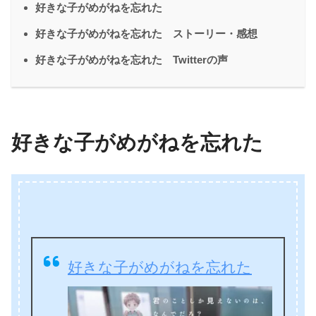
好きな子がめがねを忘れた
好きな子がめがねを忘れた ストーリー・感想
好きな子がめがねを忘れた Twitterの声
好きな子がめがねを忘れた
好きな子がめがねを忘れた