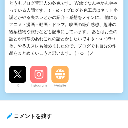
どうもブログ管理人の冬色です。 Webでなんやかんやや
っている人間です。 (´・ω・) ブログ冬色工房はネット小
説とかやる夫スレとかの紹介・感想をメインに。 他にも
アニメ・漫画・動画・ドラマ。映画の紹介感想、趣味の
観葉植物や旅行なども記事にしています。 あとはお金の
話とか日常のあれこれの話とかしたいです (/・ω・)/ﾜｰｲ
あ、やる夫スレも始めましたので、ブログでも自分の作
品をまとめていこうと思います。 (・ω・)ノ
X
Instagram
Website
コメントを残す