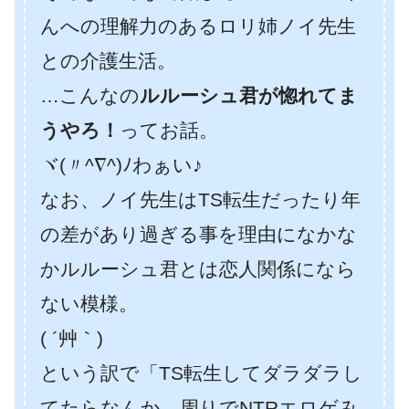
んへの理解力のあるロリ姉ノイ先生
との介護生活。
…こんなの
ルルーシュ君が惚れてま
うやろ！
ってお話。
ヾ(〃^∇^)ﾉわぁい♪
なお、ノイ先生はTS転生だったり年
の差があり過ぎる事を理由になかな
かルルーシュ君とは恋人関係になら
ない模様。
( ´艸｀)
という訳で「TS転生してダラダラし
てたらなんか、周りでNTRエロゲみ