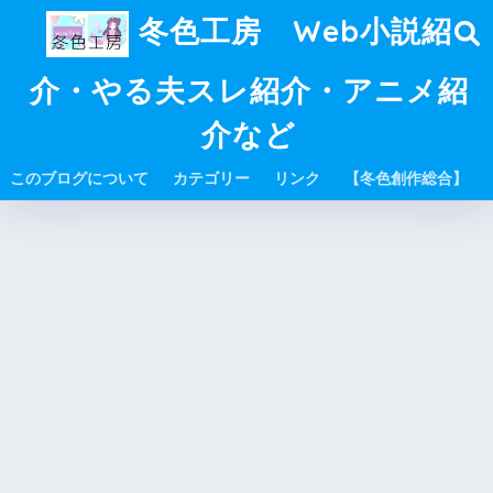
冬色工房 Web小説紹
介・やる夫スレ紹介・アニメ紹
介など
このブログについて
カテゴリー
リンク
【冬色創作総合】