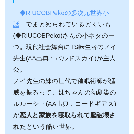
「
◆RIUCOBPekoの多次元世界小
話
」でまとめられているどくいも
(◆RIUCOBPeko)さんの小ネタの一
つ。
現代社会舞台にTS転生者のノイ
先生(AA出典：バルドスカイ)が主人
公。
ノイ先生の妹の世代で催眠術師が猛
威を振るって、妹ちゃんの幼馴染の
ルルーシュ(AA出典：コードギアス)
が
恋人と家族を寝取られて脳破壊さ
れた
という酷い世界。