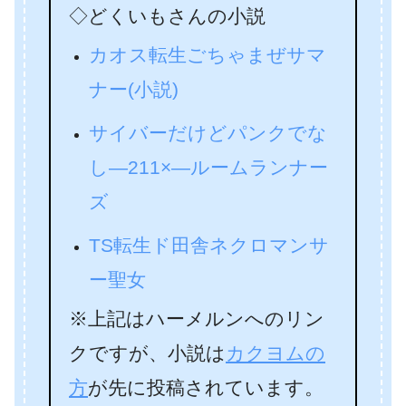
◇どくいもさんの小説
カオス転生ごちゃまぜサマ
ナー(小説)
サイバーだけどパンクでな
し―211×―ルームランナー
ズ
TS転生ド田舎ネクロマンサ
ー聖女
※上記はハーメルンへのリン
クですが、小説は
カクヨムの
方
が先に投稿されています。