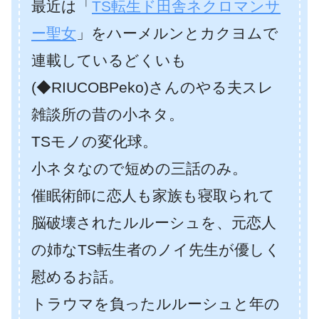
最近は「
TS転生ド田舎ネクロマンサ
ー聖女
」をハーメルンとカクヨムで
連載しているどくいも
(◆RIUCOBPeko)さんのやる夫スレ
雑談所の昔の小ネタ。
TSモノの変化球。
小ネタなので短めの三話のみ。
催眠術師に恋人も家族も寝取られて
脳破壊されたルルーシュを、元恋人
の姉なTS転生者のノイ先生が優しく
慰めるお話。
トラウマを負ったルルーシュと年の