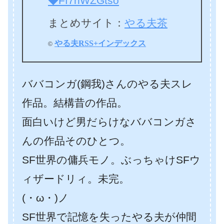
◆Ff7nWZGtso
まとめサイト：
やる夫茶
やる夫RSS+インデックス
©
ババコンガ(鋼我)さんのやる夫スレ
作品。結構昔の作品。
面白いけど男だらけなババコンガさ
んの作品そのひとつ。
SF世界の傭兵モノ。ぶっちゃけSFウ
ィザードリィ。未完。
(・ω・)ノ
SF世界で記憶を失ったやる夫が仲間