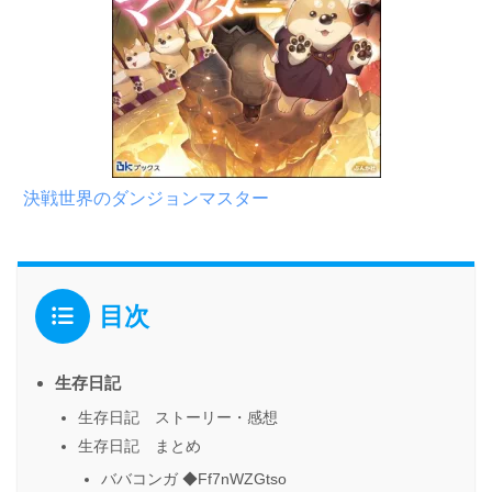
決戦世界のダンジョンマスター
目次
生存日記
生存日記 ストーリー・感想
生存日記 まとめ
ババコンガ ◆Ff7nWZGtso