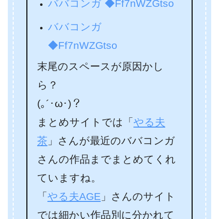
ババコンガ ◆Ff7nWZGtso
ババコンガ
◆Ff7nWZGtso
末尾のスペースが原因かし
ら？
(｡´･ω･)？
まとめサイトでは「
やる夫
茶
」さんが最近のババコンガ
さんの作品までまとめてくれ
ていますね。
「
やる夫AGE
」さんのサイト
では細かい作品別に分かれて