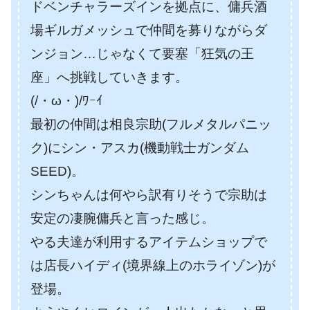
ドベンチャラーズインを拠点に、
傭兵酒
場ギルガメッシュで仲間を募りながらダ
ンジョン…じゃなくて要塞「狂気の王
座」へ挑戦していきます。
(/・ω・)/ﾜｰｲ
最初の仲間は
相良宗助(フルメタルパニッ
ク)に
シン・アスカ(機動戦士ガンダム
SEED)。
シンちゃんは何やら訳有りそうで
宗助は
安定の凄腕傭兵と言った感じ。
やる夫達が利用するアイテムショップで
は店長ハイディ(境界線上のホライゾン)が
登場。