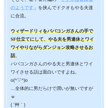
のようです
」を挟んでドクオもやる夫達
に合流。
ウィザードリィをババコンガさんの手で
SF仕立てにして、やる夫を男連休とワイ
ワイやりながらダンジョン攻略させるお
話
。
ババコンガさんのやる夫と男連休とワイ
ワイさせる話は面白いですよね。
o(^▽^)o
…全体的に男だらけで潤いが無いですが
ｗ
( ´艸｀)