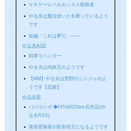
ＶＲゲーレベルカンスト暗殺者
やる夫は魔法使いと名乗っているよう
です
短編「これは夢だ。――
やる夫AGE
戦車でハンター
やる夫は内政王のようです
【MM】やる夫は荒野のニンジャのよ
うです【忍殺】
やる夫茶
ババコンガ ◆Ff7nWZGtso 氏作品(や
る夫RSS)
英雄冒険者が田舎領主になるようです