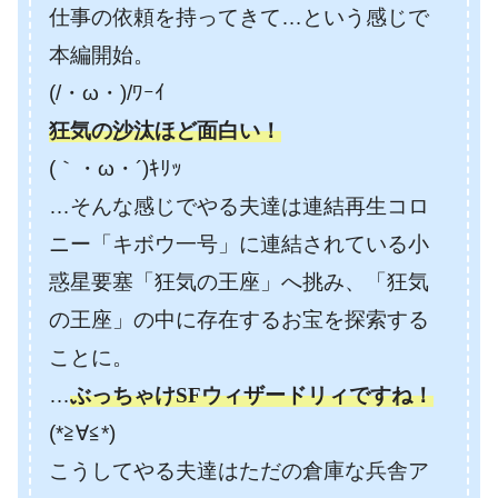
仕事の依頼を持ってきて…という感じで
本編開始。
(/・ω・)/ﾜｰｲ
狂気の沙汰ほど面白い！
(｀・ω・´)ｷﾘｯ
…そんな感じでやる夫達は
連結再生コロ
ニー「キボウ一号」に連結されている小
惑星要塞「狂気の王座」へ挑み、「狂気
の王座」の中に存在するお宝を探索する
ことに。
…
ぶっちゃけSFウィザードリィですね！
(*≧∀≦*)
こうしてやる夫達はただの倉庫な兵舎ア