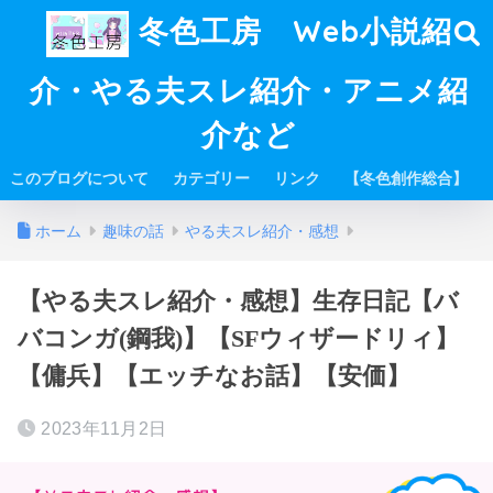
冬色工房 Web小説紹
介・やる夫スレ紹介・アニメ紹
介など
このブログについて
カテゴリー
リンク
【冬色創作総合】
ホーム
趣味の話
やる夫スレ紹介・感想
【やる夫スレ紹介・感想】生存日記【バ
バコンガ(鋼我)】【SFウィザードリィ】
【傭兵】【エッチなお話】【安価】
2023年11月2日