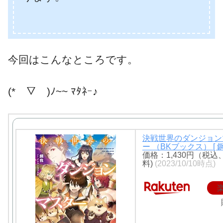
今回はこんなところです。
(*￣▽￣)ﾉ~~ ﾏﾀﾈｰ♪
決戦世界のダンジョン
ー （BKブックス） [ 鋼
価格：1,430円（税込
料)
(2023/10/10時点)