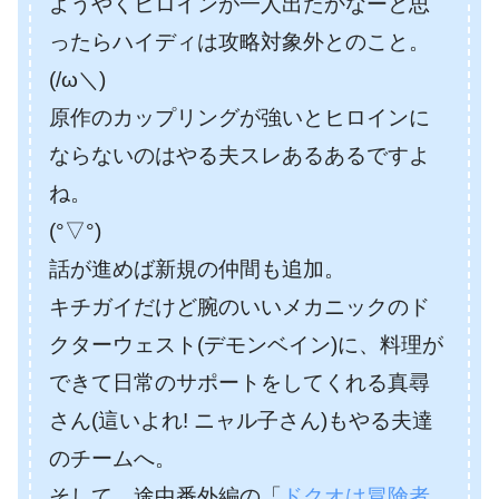
ようやくヒロインが一人出たかなーと思
ったらハイディは攻略対象外とのこと。
(/ω＼)
原作のカップリングが強いとヒロインに
ならないのはやる夫スレあるあるですよ
ね。
(°▽°)
話が進めば新規の仲間も追加。
キチガイだけど腕のいいメカニックのド
クターウェスト(デモンベイン)に、料理が
できて日常のサポートをしてくれる真尋
さん(這いよれ! ニャル子さん)もやる夫達
のチームへ。
そして、途中番外編の「
ドクオは冒険者