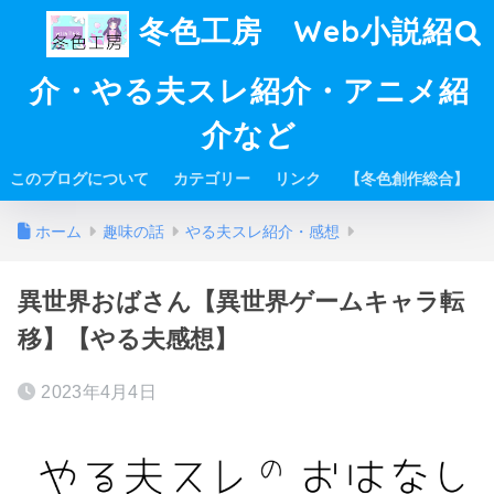
冬色工房 Web小説紹
介・やる夫スレ紹介・アニメ紹
介など
このブログについて
カテゴリー
リンク
【冬色創作総合】
ホーム
趣味の話
やる夫スレ紹介・感想
異世界おばさん【異世界ゲームキャラ転
移】【やる夫感想】
2023年4月4日