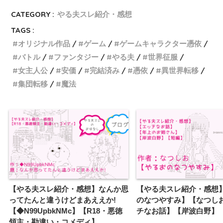
CATEGORY :
やる夫スレ紹介・感想
TAGS :
オリジナル作品
ゲーム
ゲームキャラクター憑依
バトル
ファンタジー
やる夫
世界征服
女主人公
安価
完結済み
憑依
異世界転移
集団転移
魔法
【やる夫スレ紹介・感想】なんか思
【やる夫スレ紹介・感想
ってたんと違うけどまあええか!
のなつやすみ】【なつし
【◆N99UpbkNMc】【R18・悪徳
チなお話】【岸波白野】
領主・勘違い・コメディ】