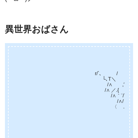
異世界おばさん
-‐……‐
／ ｀
| |: `､
r/`､ / | |
└､T＼ | ||
/∧ ,′ | /.|
/∧ ／.{ _/_ 」＼＿_／ L
/∧｀¨/Τ ＼ ／> /
/∧/ } ／ ＼> 〈 l 
〈 . } r ┐ 
＼公 .. ､ 丿 r「「L
/＼} ]ﾆ=– -=| 〕Ｙ
〈 ./ . / / ! / 
V .{ / {＿l _/＿/ 
′{: / /＼ r- 