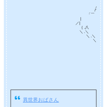
{:. {八 L ノ
八 . { 〕-「＼／|＿_＿／
/‘’くゝ‘ /￣L/＼」── ＼ ／
「￣ / :{i:{i＼ ’，
| / {i:{＼i＼ 
／| {i:{ ＼i＼ 
｛ .八 {i:{ 
＼ .＼ ┘
＼ .＼
＼ ｀^´｀¨””～ ,,_ _､ 
｀^´｀¨””～ ,,_＿＿＿ﾆ=
/, |`､ 
/, | `､ 
/, 
/, 
/, 
}⌒
｀^
異世界おばさん