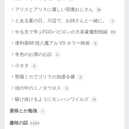
アリスとアリスに優しい宿儺おじさん
18
とある夏の日。川辺で。お姉さんと一緒に。
1
やる夫で学ぶFGOバビロンの大富豪魔獣戦線
119
便利屋68 陸八魔アル VS ホラー映画
3
冬色のお酒のお話
5
小ネタ
5
聖園ミカでゴリラの加護令嬢
2
頭の中のミノタウロス
5
駆け抜けるようにモンハンワイルズ
13
資格とか勉強
1
趣味の話
2,003