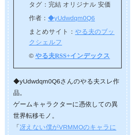
タグ：完結 オリジナル 安価
作者：
◆yUdwdqm0Q6
まとめサイト：
やる夫のブッ
クシェルフ
©
やる夫RSS+インデックス
◆yUdwdqm0Q6さんのやる夫スレ作
品。
ゲームキャラクターに憑依しての異
世界転移モノ。
「
冴えない僕がVRMMOのキャラに