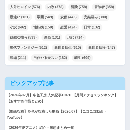
人外ヒロイン
(576)
内政
(378)
冒険
(758)
冒険者
(358)
勘違い
(161)
学園
(549)
安価
(443)
完結済み
(380)
小説
(692)
性転換
(159)
恋愛
(424)
日常
(132)
残酷な描写
(533)
漫画
(131)
現代
(714)
現代ファンタジー
(512)
異世界転生
(610)
異世界転移
(147)
短編
(211)
自作やる夫スレ
(182)
転生
(609)
ピックアップ記事
【2026年07月】冬色工房 人気記事TOP10【月間アクセスランキング】
【おすすめ作品まとめ】
【動画投稿】冬色が投稿した動画【2026/07】【ニコニコ動画・
YouTube】
【2026年夏アニメ】紹介・感想まとめ一覧