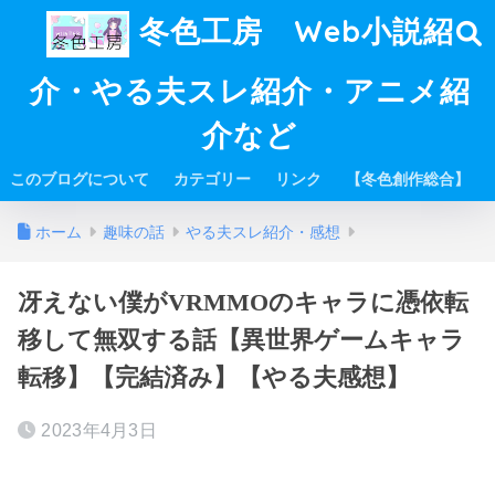
冬色工房 Web小説紹
介・やる夫スレ紹介・アニメ紹
介など
このブログについて
カテゴリー
リンク
【冬色創作総合】
ホーム
趣味の話
やる夫スレ紹介・感想
冴えない僕がVRMMOのキャラに憑依転
移して無双する話【異世界ゲームキャラ
転移】【完結済み】【やる夫感想】
2023年4月3日