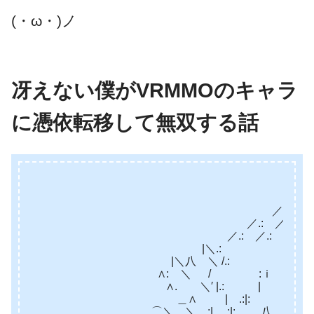
(・ω・)ノ
冴えない僕がVRMMOのキャラ
に憑依転移して無双する話
_ -…-
_ – ￣ _…､､､ ｀
／.: 
／.: ／
／.: ／.: /
|＼.: /
|＼八 ＼ /.: ｉ |.:
∧: ＼ / :ｉ :| |.:
∧. ＼′ |.: | :| |.: |.
＿∧ | .:|: :|”^~￣.:八.:
⌒＼ ＼ :| .:|: 八＿＿| レ＼.: 