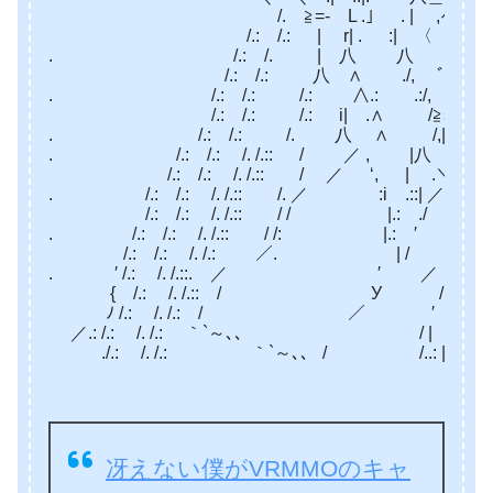
/. ≧=- L .」￣. |￣ ,ｨf灯ﾊ ￣
/.: /.: | r| . :| 〈 うiJi}
. /.: /. | 八 八 ゞ＾’ , 
/.: /.: 八 ∧ ./, ﾞﾞﾞﾞ r . 
. /.: /.: /.: ∧.: .:/,
/.: /.: /.: i| .∧ /≧s｡. 乂
. /.: /.: /. 八 ∧ /,|/. ≧=- 
. /.: /.: /. /.:: / ／ , |八 |
/.: /.: /. /.:: / ／ ‘, | .＼＿＿_
. /.: /.: /. /.:: /. ／ :i .::| ／￣
/.: /.: /. /.:: / / |.: ./ ￣＼/
. /.: /.: /. /.:: / /: |.: ′
/.: /.: /. /.: ／. | / .ﾉ
. ′ /.: /. /.::. ／
{ /.: /. /.:: / У
ﾉ /.: /. /.: / 
／.: /.: /. /.: ｀`～､
./.: /. /.: ｀`～､、 / 
冴えない僕がVRMMOのキャ