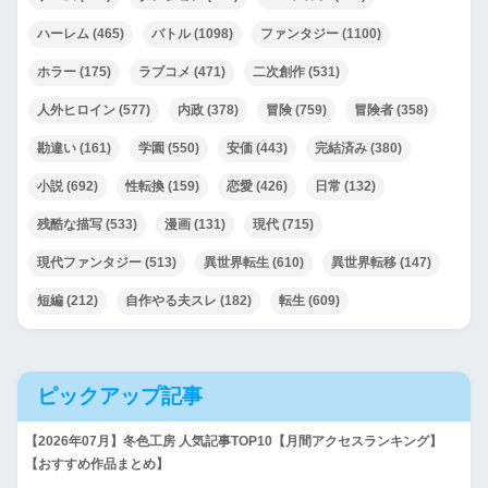
ハーレム
(465)
バトル
(1098)
ファンタジー
(1100)
ホラー
(175)
ラブコメ
(471)
二次創作
(531)
人外ヒロイン
(577)
内政
(378)
冒険
(759)
冒険者
(358)
勘違い
(161)
学園
(550)
安価
(443)
完結済み
(380)
小説
(692)
性転換
(159)
恋愛
(426)
日常
(132)
残酷な描写
(533)
漫画
(131)
現代
(715)
現代ファンタジー
(513)
異世界転生
(610)
異世界転移
(147)
短編
(212)
自作やる夫スレ
(182)
転生
(609)
ピックアップ記事
【2026年07月】冬色工房 人気記事TOP10【月間アクセスランキング】
【おすすめ作品まとめ】