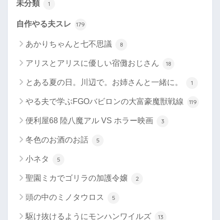
未分類
1
自作やる夫スレ
179
あかりちゃんと七不思議
8
アリスとアリスに優しい宿儺おじさん
18
とある夏の日。川辺で。お姉さんと一緒に。
1
やる夫で学ぶFGOバビロンの大富豪魔獣戦線
119
便利屋68 陸八魔アル VS ホラー映画
3
冬色のお酒のお話
5
小ネタ
5
聖園ミカでゴリラの加護令嬢
2
頭の中のミノタウロス
5
駆け抜けるようにモンハンワイルズ
13