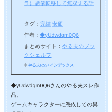
ラに憑依転移して無双する話
タグ：
完結
安価
作者：
◆yUdwdqm0Q6
まとめサイト：
やる夫のブッ
クシェルフ
©
やる夫RSS+インデックス
◆yUdwdqm0Q6さんのやる夫スレ作
品。
ゲームキャラクターに憑依しての異