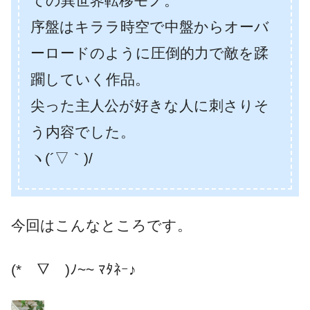
ての異世界転移モノ。
序盤はキララ時空で中盤からオーバ
ーロードのように圧倒的力で敵を蹂
躙していく作品。
尖った主人公が好きな人に刺さりそ
う内容でした。
ヽ(´▽｀)/
今回はこんなところです。
(*￣▽￣)ﾉ~~ ﾏﾀﾈｰ♪