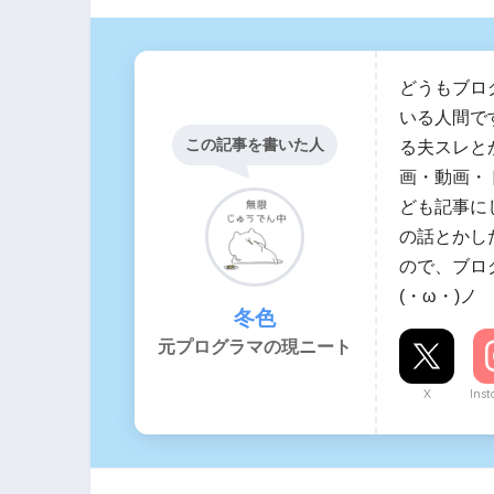
どうもブロ
いる人間です
この記事を書いた人
る夫スレと
画・動画・
ども記事に
の話とかした
ので、ブロ
(・ω・)ノ
冬色
元プログラマの現ニート
X
Ins