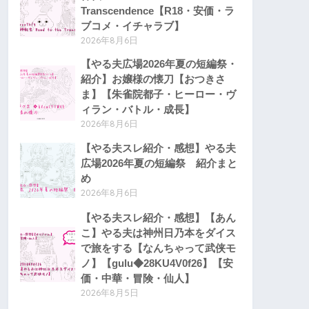
Transcendence【R18・安価・ラ
ブコメ・イチャラブ】
2026年8月6日
【やる夫広場2026年夏の短編祭・
紹介】お嬢様の懐刀【おつきさ
ま】【朱雀院都子・ヒーロー・ヴ
ィラン・バトル・成長】
2026年8月6日
【やる夫スレ紹介・感想】やる夫
広場2026年夏の短編祭 紹介まと
め
2026年8月6日
【やる夫スレ紹介・感想】【あん
こ】やる夫は神州日乃本をダイス
で旅をする【なんちゃって武侠モ
ノ】【gulu◆28KU4V0f26】【安
価・中華・冒険・仙人】
2026年8月5日