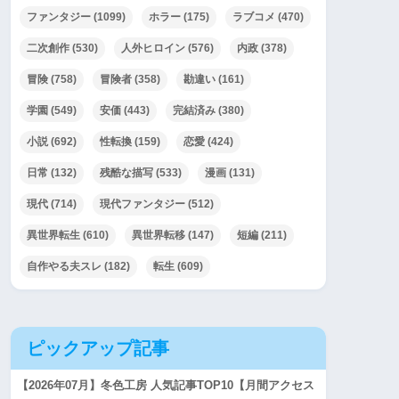
ファンタジー
(1099)
ホラー
(175)
ラブコメ
(470)
二次創作
(530)
人外ヒロイン
(576)
内政
(378)
冒険
(758)
冒険者
(358)
勘違い
(161)
学園
(549)
安価
(443)
完結済み
(380)
小説
(692)
性転換
(159)
恋愛
(424)
日常
(132)
残酷な描写
(533)
漫画
(131)
現代
(714)
現代ファンタジー
(512)
異世界転生
(610)
異世界転移
(147)
短編
(211)
自作やる夫スレ
(182)
転生
(609)
ピックアップ記事
【2026年07月】冬色工房 人気記事TOP10【月間アクセス