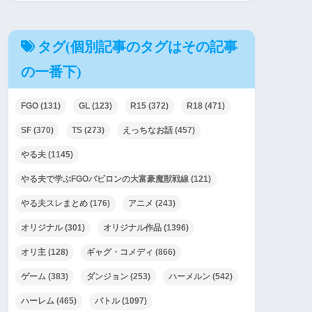
タグ(個別記事のタグはその記事
の一番下)
FGO
(131)
GL
(123)
R15
(372)
R18
(471)
SF
(370)
TS
(273)
えっちなお話
(457)
やる夫
(1145)
やる夫で学ぶFGOバビロンの大富豪魔獣戦線
(121)
やる夫スレまとめ
(176)
アニメ
(243)
オリジナル
(301)
オリジナル作品
(1396)
オリ主
(128)
ギャグ・コメディ
(866)
ゲーム
(383)
ダンジョン
(253)
ハーメルン
(542)
ハーレム
(465)
バトル
(1097)