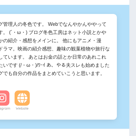
グ管理人の冬色です。 Webでなんやかんややって
。 (´・ω・) ブログ冬色工房はネット小説とかや
かの紹介・感想をメインに。 他にもアニメ・漫
ドラマ。映画の紹介感想、趣味の観葉植物や旅行な
しています。 あとはお金の話とか日常のあれこれ
いです (/・ω・)/ﾜｰｲ あ、やる夫スレも始めました
グでも自分の作品をまとめていこうと思います。
tagram
Website