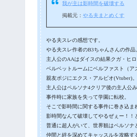
我が主は影時間を破壊する
掲載元：
やる夫まとめくす
やる夫スレの感想です。
やる夫スレ作者のB3ちゃんさんの作品
主人公のAAはダイスの結果クガ・ヒロト(
ベルベットルームにベルファスト（ア
親友ポジにエクス・アルビオ(Vtuber)
主人公はペルソナ4クリア後の主人公
事件時に家族を失って学園に転校。
そこで影時間に関する事件に巻き込ま
影時間なんて破壊してやるぜぇー！！
普通に超人がいて、世界観はペルソナ
仲間と絆を深めてキャッスルを攻略す