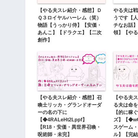
【やる夫スレ紹介・感想】Ｄ
やる夫は戦
Ｑ３ロイヤルハーレム（笑）
うです【人
物語【うっかり侍】【安価・
チなお話】
あんこ】【ドラクエ】【二次
領】【やる
創作】
【やる夫スレ紹介・感想】召
【やる夫ス
喚士リッカ・グランドオーダ
る夫は命を
ーの名の下に
【的に稼ぐ
【◆4RALeHt2Lppf】
ズ】【◆wC
【R18・安価・異世界召喚・
スゲーム・
呪術師・未完】
ル】【完結