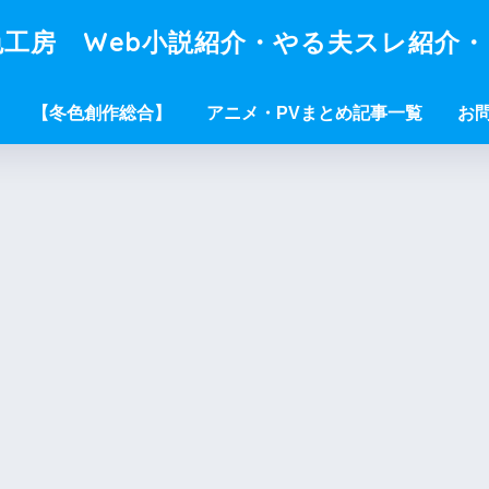
工房 Web小説紹介・やる夫スレ紹介
【冬色創作総合】
アニメ・PVまとめ記事一覧
お