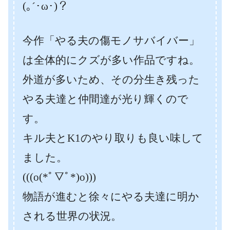
(｡´･ω･)？
今作「やる夫の傷モノサバイバー」
は全体的にクズが多い作品ですね。
外道が多いため、その分生き残った
やる夫達と仲間達が光り輝くので
す。
キル夫とK1のやり取りも良い味して
ました。
(((o(*ﾟ▽ﾟ*)o)))
物語が進むと徐々にやる夫達に明か
される世界の状況。