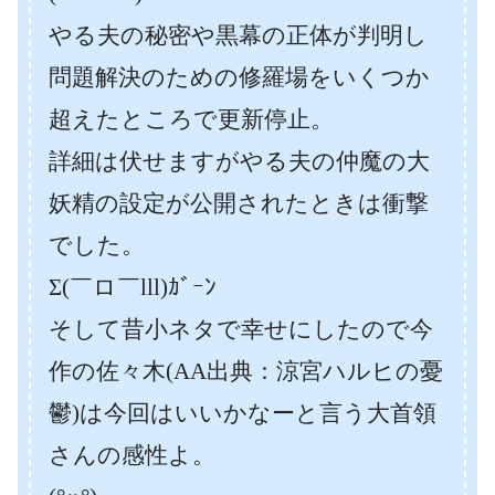
やる夫の秘密や黒幕の正体が判明し
問題解決のための修羅場をいくつか
超えたところで更新停止。
詳細は伏せますがやる夫の仲魔の大
妖精の設定が公開されたときは衝撃
でした。
Σ(￣ロ￣lll)ｶﾞｰﾝ
そして昔小ネタで幸せにしたので今
作の佐々木(AA出典：涼宮ハルヒの憂
鬱)は今回はいいかなーと言う大首領
さんの感性よ。