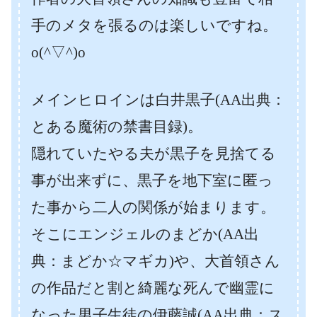
手のメタを張るのは楽しいですね。
o(^▽^)o
メインヒロインは白井黒子(AA出典：
とある魔術の禁書目録)。
隠れていたやる夫が黒子を見捨てる
事が出来ずに、黒子を地下室に匿っ
た事から二人の関係が始まります。
そこにエンジェルのまどか(AA出
典：まどか☆マギカ)や、大首領さん
の作品だと割と綺麗な死んで幽霊に
なった男子生徒の伊藤誠(AA出典：ス