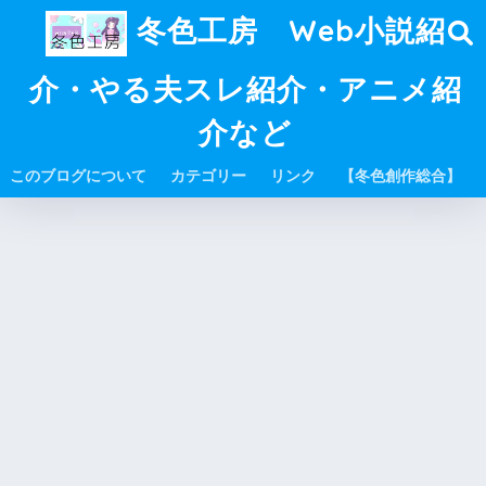
冬色工房 Web小説紹
介・やる夫スレ紹介・アニメ紹
介など
このブログについて
カテゴリー
リンク
【冬色創作総合】