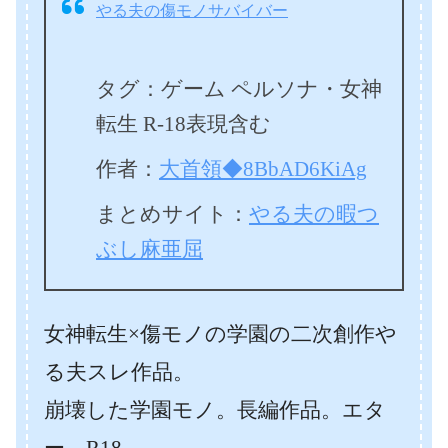
やる夫の傷モノサバイバー
タグ：ゲーム ペルソナ・女神
転生 R-18表現含む
作者：
大首領◆8BbAD6KiAg
まとめサイト：
やる夫の暇つ
ぶし麻亜屈
女神転生×傷モノの学園の二次創作や
る夫スレ作品。
崩壊した学園モノ。長編作品。エタ
ー。R18。