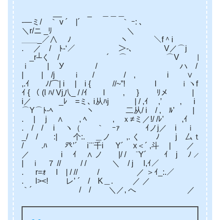
__ _ ＿＿＿
-―ミ/ ｀ v ´ |´ ｀ ｰ: ､
＼r/ニ _ﾘ ゞ ＼
＿＿_／∧ ﾉ ￣ ヽ ＼f＾i
. ／ / ﾄ-‘／ ＞‐､ V／⌒j
ゝ_r┴く / ´ ⌒ ⌒V ト､
ｉ | У / ハ / ヽ
| | /j ｉ / / , i ∨ ヽ 
,.ｲ ﾉ/⌒| i | i { //~”! l ｉヽf´ r‐
ｲ { （ (l ﾊ/ Vj八_ / /ｲ l , } ﾘメ | i＿_
i／ ゝ _ﾚ =ミ､ i从ﾊj | / ,ｲ ,’ , i :!
⌒Y⌒ﾄ-ﾍ ヽ 二从/ i / , ﾙ’ | | {
. | j ∧ , ﾍ , ｘ≠ミ／!/ /ﾚ’ ,ｲ .人 〉’
. / / i ヽ（ ｀ ｰｧ ｲノj／ i ｉ / ﾉ ／
_/ / :| 个:. ＿ノ ,. く ﾉ j 厶ｔ
/ .ﾊ 癶’´ i¨¨千i Y´ x＜´ ,斗 | ／ /
／ i ゝｲ ∧ ノ |/ / ¨Y´ ｲ j ﾉ ／ 
| ｉ ７ // / / ＼ / j l,ｲ／
. r=ｫ l | / // / ／ ＞ｲ_:.／ , ‘
. l><! ゝレ’ ´ / K＿. ／ ／ ／
｀´ / / ＼／, へ ／