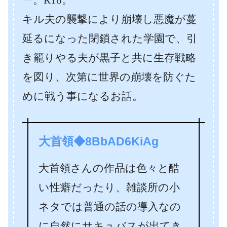
キル夫の襲撃により崩壊し悪魔が蔓
延るになった閉鎖された学園で、引
き籠りやる夫が黒子と共に生存戦略
を図り、次第に世界の崩壊を防ぐた
めに戦う事になるお話。
大首領◆8BbAD6KiAg
大首領さんの作品は色々と酷
い性癖だったり、雑談所の小
ネタでは普通の話の導入なの
に自然にサキュバスが出てき