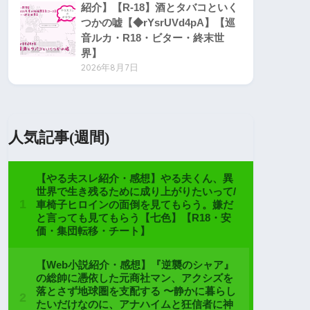
紹介】【R-18】酒とタバコといく
つかの嘘【◆rYsrUVd4pA】【巡
音ルカ・R18・ビター・終末世
界】
2026年8月7日
人気記事(週間)