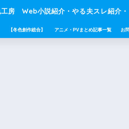
工房 Web小説紹介・やる夫スレ紹介
【冬色創作総合】
アニメ・PVまとめ記事一覧
お