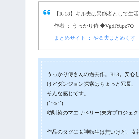
【R-18】キル夫は異能者として生
作者 ： うっかり侍 ◆VgdlYupz7Q
まとめサイト ： やる夫まとめくす
うっかり侍さんの過去作。R18。安心
けどダンジョン探索はちょっと冗長。
そんな感じです。
(´･ω･`)
幼馴染のマエリベリー(東方プロジェク
作品のタグに女神転生は無いけど、女