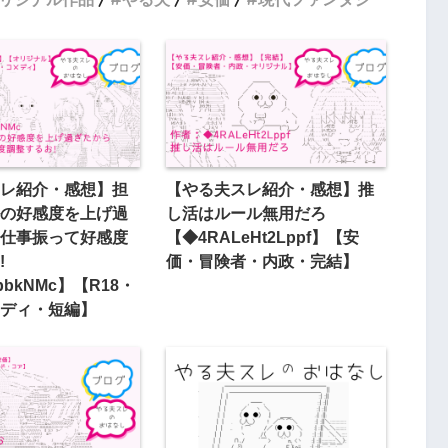
レ紹介・感想】担
【やる夫スレ紹介・感想】推
の好感度を上げ過
し活はルール無用だろ
仕事振って好感度
【◆4RALeHt2Lppf】【安
!
価・冒険者・内政・完結】
pbkNMc】【R18・
ディ・短編】