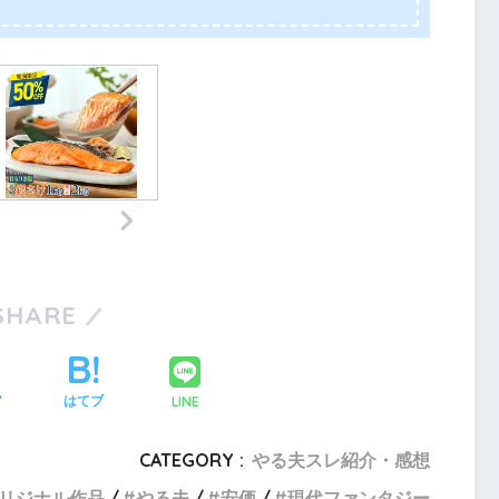
SHARE
LINE
ア
はてブ
CATEGORY :
やる夫スレ紹介・感想
リジナル作品
やる夫
安価
現代ファンタジー