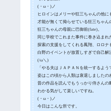
(・ω・)ノ
ヒロインはメリーや狂三ちゃんの他に
才能が無くて拗らせている狂三ちゃんの妹
狂三ちゃんの母親に巴御前(fate)。
同じ学校でこれまた事件に巻き込まれた
探索の支援をしてくれる鳳翔、ロロナ
白野のイベントが放置しすぎで自己解
(/ω＼)
「やる夫はＪＡＰＡＮを統一するよう
姿はこの頃から人類は衰退しましたの
昔の作品を読んでもうっかり侍さんの
わかる気がして楽しいですね。
(・ω・)ノ
今日はこんな所です。