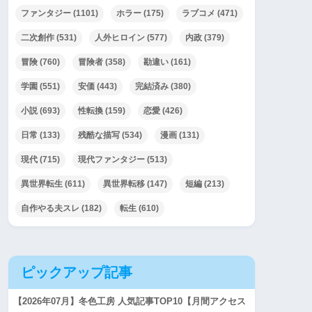
ファンタジー
(1101)
ホラー
(175)
ラブコメ
(471)
二次創作
(531)
人外ヒロイン
(577)
内政
(379)
冒険
(760)
冒険者
(358)
勘違い
(161)
学園
(551)
安価
(443)
完結済み
(380)
小説
(693)
性転換
(159)
恋愛
(426)
日常
(133)
残酷な描写
(534)
漫画
(131)
現代
(715)
現代ファンタジー
(513)
異世界転生
(611)
異世界転移
(147)
短編
(213)
自作やる夫スレ
(182)
転生
(610)
ピックアップ記事
【2026年07月】冬色工房 人気記事TOP10【月間アクセス