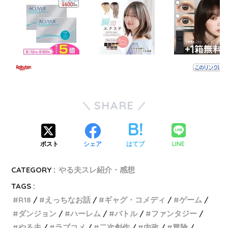
SHARE
LINE
ポスト
シェア
はてブ
CATEGORY :
やる夫スレ紹介・感想
TAGS :
R18
えっちなお話
ギャグ・コメディ
ゲーム
ダンジョン
ハーレム
バトル
ファンタジー
やる夫
ラブコメ
二次創作
内政
冒険