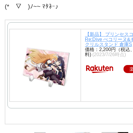
(*￣▽￣)ﾉ~~ ﾏﾀﾈｰ♪
【新品】 プリンセスコ
Re:Dive ぺコリーヌ
クリルスタンド 倉庫S
価格：2,200円（税込
料)
(2023/7/26時点)