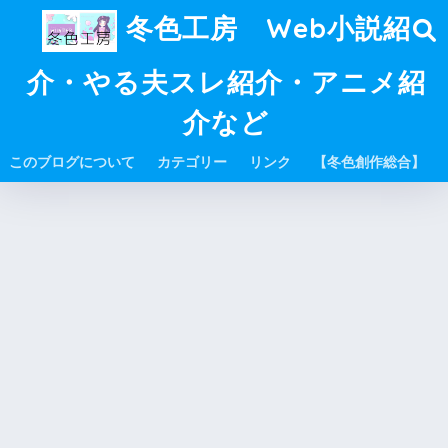
冬色工房 Web小説紹
介・やる夫スレ紹介・アニメ紹
介など
このブログについて
カテゴリー
リンク
【冬色創作総合】