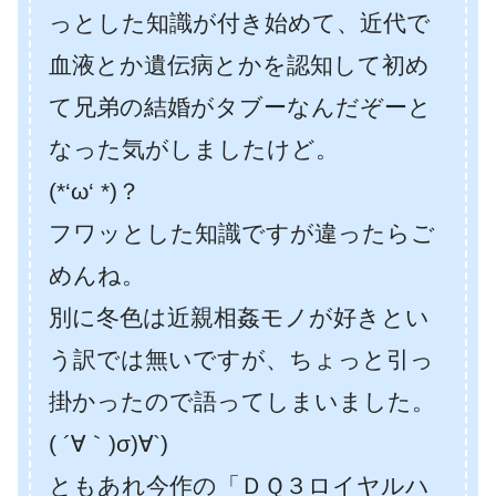
っとした知識が付き始めて、近代で
血液とか遺伝病とかを認知して初め
て兄弟の結婚がタブーなんだぞーと
なった気がしましたけど。
(*‘ω‘ *)？
フワッとした知識ですが違ったらご
めんね。
別に冬色は近親相姦モノが好きとい
う訳では無いですが、ちょっと引っ
掛かったので語ってしまいました。
( ´∀｀)σ)∀`)
ともあれ今作の「ＤＱ３ロイヤルハ